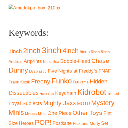
Keywords:
3inch
2inch
4inch
1inch
5inch
6inch
8inch
Chase
Artprints
Bobble-Head
Android
Blind Box
Dunny
Five Nights at Freddy’s
FNAF
Dyzplastic
Funko
Freeny
Hidden
Frank Kozik
Futurama
Kidrobot
Dissectibles
Keychain
limited
Huck Gee
Mystery
Mighty Jaxx
Loyal Subjects
MOTU
Minis
Other Toys
One Piece
Pint
Mystery Minis
POP!
Size Heroes
Postkarte
Set
Rick and Morty