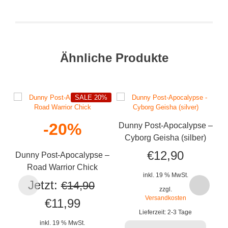
Ähnliche Produkte
SALE 20%
-20%
Dunny Post-Apocalypse –
D
Cyborg Geisha (silber)
X
€
12,90
Dunny Post-Apocalypse –
Road Warrior Chick
inkl. 19 % MwSt.
Jetzt:
€
14,90
zzgl.
Versandkosten
Ursprünglicher
Aktueller
€
11,99
Lieferzeit:
2-3 Tage
Preis
Preis
inkl. 19 % MwSt.