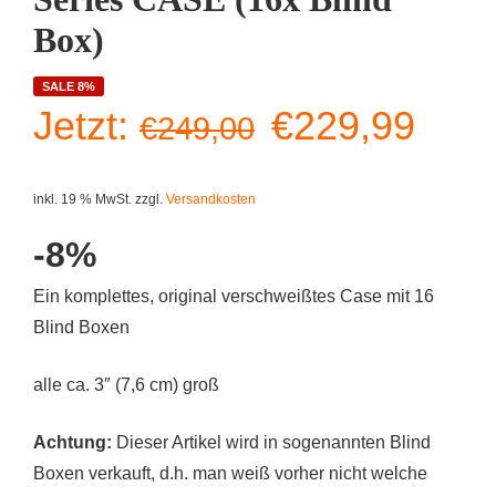
Box)
SALE 8%
Ursprünglich
Aktu
Jetzt:
€
229,99
€
249,00
Preis
Prei
inkl. 19 % MwSt.
zzgl.
Versandkosten
war:
ist:
-8%
€249,00
€229
Ein komplettes, original verschweißtes Case mit 16
Blind Boxen
alle ca. 3″ (7,6 cm) groß
Achtung:
Dieser Artikel wird in sogenannten Blind
Boxen verkauft, d.h. man weiß vorher nicht welche