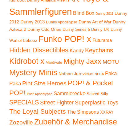
Kidrobot Dunny
Amanda Visell
Sammlerfiguren
Blind Box
Dunny
Dunny 2011
2012
Dunny 2013
Dunny Art of War
Dunny
Dunny Apocalypse
Azteca 2
Dunny Odd Ones
Dunny UK
Dunny
Dunny Series 5
Funko POP! x
Eekeez
Futurama
Warhol
Hidden Dissectibles
Keychains
Kandy
Kidrobot x
Mighty Jaxx
MOTU
Mardivale
Mystery Minis
Paka
Nathan Jurevicius
NECA
POP! & Pocket
Pint Size Heroes
Paka
POP!
Sammlerecke
Scared Silly
Post-Apocalypse
SPECIALS
Superplastic Toys
Street Fighter
The Loyal Subjects
The Simpsons
XXRAY
Zubehör & Merchandise
Zozoville