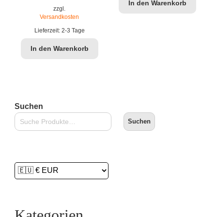
In den Warenkorb
war:
ist:
zzgl.
Versandkosten
€14,90
€11,99.
Lieferzeit:
2-3 Tage
In den Warenkorb
Suchen
Suchen
Kategorien