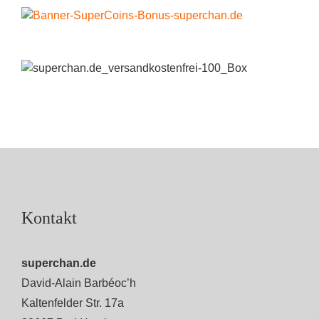
Kontakt
superchan.de
David-Alain Barbéoc’h
Kaltenfelder Str. 17a