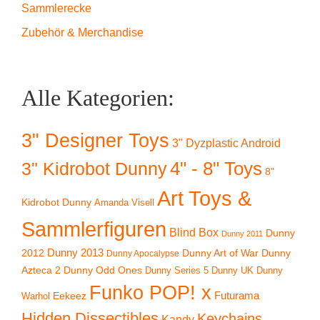
Sammlerecke
Zubehör & Merchandise
Alle Kategorien:
3" Designer Toys
3" Dyzplastic Android
4" - 8" Toys
3" Kidrobot Dunny
8"
Art Toys &
Kidrobot Dunny
Amanda Visell
Sammlerfiguren
Blind Box
Dunny
Dunny 2011
2012
Dunny 2013
Dunny Art of War
Dunny
Dunny Apocalypse
Azteca 2
Dunny Odd Ones
Dunny UK
Dunny
Dunny Series 5
Funko POP! x
Eekeez
Futurama
Warhol
Hidden Dissectibles
Keychains
Kandy