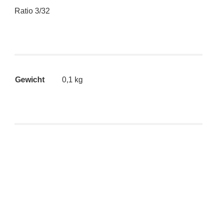
Ratio 3/32
Gewicht
0,1 kg
Dunny Post-Apocalypse – Heavy Trooper (grün)