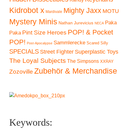
Kidrobot x
Mighty Jaxx
MOTU
Mardivale
Mystery Minis
Paka
Nathan Jurevicius
NECA
POP! & Pocket
Pint Size Heroes
Paka
POP!
Sammlerecke
Scared Silly
Post-Apocalypse
SPECIALS
Superplastic Toys
Street Fighter
The Loyal Subjects
The Simpsons
XXRAY
Zubehör & Merchandise
Zozoville
Keywords: