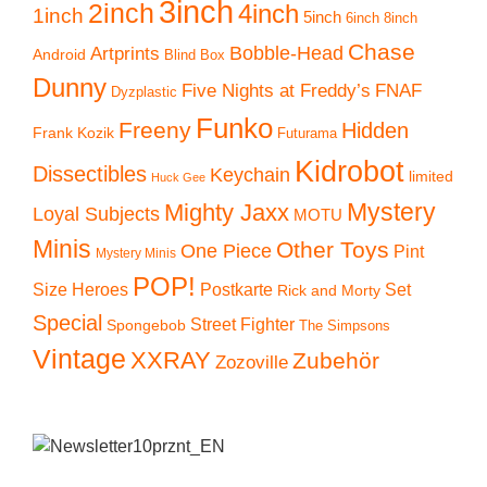
3inch
2inch
4inch
1inch
5inch
6inch
8inch
Chase
Artprints
Bobble-Head
Android
Blind Box
Dunny
Five Nights at Freddy’s
FNAF
Dyzplastic
Funko
Freeny
Hidden
Frank Kozik
Futurama
Kidrobot
Dissectibles
Keychain
limited
Huck Gee
Mystery
Mighty Jaxx
Loyal Subjects
MOTU
Minis
Other Toys
One Piece
Pint
Mystery Minis
POP!
Size Heroes
Postkarte
Set
Rick and Morty
Special
Street Fighter
Spongebob
The Simpsons
Vintage
XXRAY
Zubehör
Zozoville