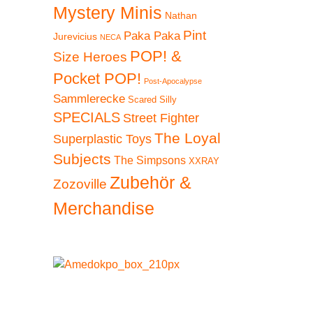
Mystery Minis
Nathan
Pint
Paka Paka
Jurevicius
NECA
POP! &
Size Heroes
Pocket POP!
Post-Apocalypse
Sammlerecke
Scared Silly
SPECIALS
Street Fighter
The Loyal
Superplastic Toys
Subjects
The Simpsons
XXRAY
Zubehör &
Zozoville
Merchandise