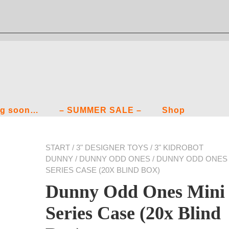
g soon…
– SUMMER SALE –
Shop
START
/
3" DESIGNER TOYS
/
3" KIDROBOT
DUNNY
/
DUNNY ODD ONES
/ DUNNY ODD ONES 
SERIES CASE (20X BLIND BOX)
Dunny Odd Ones Mini
Series Case (20x Blind