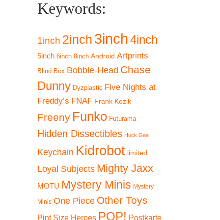
Keywords:
3inch
2inch
4inch
1inch
Artprints
5inch
Android
6inch
8inch
Chase
Bobble-Head
Blind Box
Dunny
Five Nights at
Dyzplastic
Freddy’s
FNAF
Frank Kozik
Funko
Freeny
Futurama
Hidden Dissectibles
Huck Gee
Kidrobot
Keychain
limited
Mighty Jaxx
Loyal Subjects
Mystery Minis
MOTU
Mystery
Other Toys
One Piece
Minis
POP!
Pint Size Heroes
Postkarte