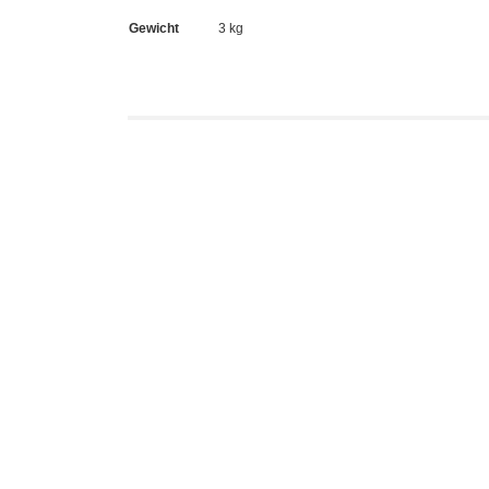
Gewicht
3 kg
Dunn
Je