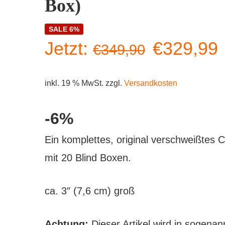
Box)
SALE 6%
Ursprüng
Jetzt:
€
329,99
€
349,90
Preis
inkl. 19 % MwSt.
zzgl.
Versandkosten
war:
i
-6%
€349,90
Ein komplettes, original verschweißtes 
mit 20 Blind Boxen.
ca. 3″ (7,6 cm) groß
Achtung:
Dieser Artikel wird in sogenan