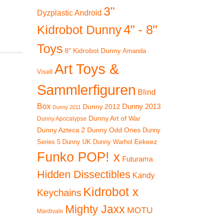
3"
Dyzplastic Android
4" - 8"
Kidrobot Dunny
Toys
8" Kidrobot Dunny
Amanda
Art Toys &
Visell
Sammlerfiguren
Blind
Box
Dunny 2012
Dunny 2013
Dunny 2011
Dunny Art of War
Dunny Apocalypse
 11%
Dunny Azteca 2
Dunny Odd Ones
Dunny
Eekeez
Dunny UK
Dunny Warhol
Series 5
Funko POP! x
Futurama
Hidden Dissectibles
Kandy
Kidrobot x
Keychains
Mighty Jaxx
MOTU
Mardivale