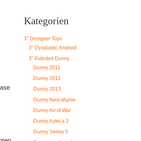
Kategorien
licher
Aktueller
3" Designer Toys
Preis
3" Dyzplastic Android
3" Kidrobot Dunny
st:
Dunny 2011
€329,99.
Dunny 2012
Case
Dunny 2013
Dunny Apocalypse
Dunny Art of War
Dunny Azteca 2
Dunny Series 5
nten