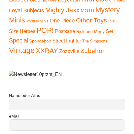
limited
Huck Gee
Mystery
Mighty Jaxx
Loyal Subjects
MOTU
Minis
Other Toys
One Piece
Pint
Mystery Minis
POP!
Size Heroes
Postkarte
Set
Rick and Morty
Special
Street Fighter
Spongebob
The Simpsons
Vintage
XXRAY
Zubehör
Zozoville
Name oder Alias
eMail