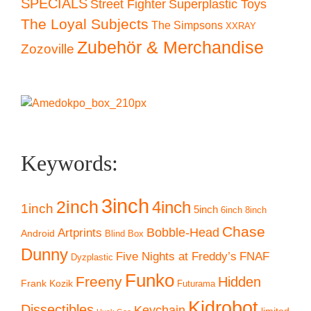
SPECIALS
Superplastic Toys
Street Fighter
The Loyal Subjects
The Simpsons
XXRAY
Zubehör & Merchandise
Zozoville
Keywords:
3inch
2inch
4inch
1inch
5inch
6inch
8inch
Chase
Artprints
Bobble-Head
Android
Blind Box
Dunny
Five Nights at Freddy’s
FNAF
Dyzplastic
Funko
Freeny
Hidden
Frank Kozik
Futurama
Kidrobot
Dissectibles
Keychain