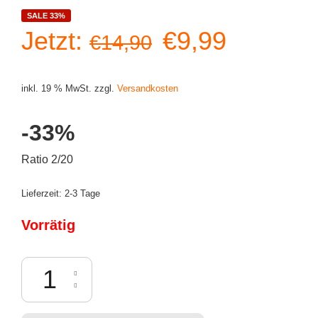
SALE 33%
Ursprüngliche
Aktuelle
Jetzt:
€
9,99
€
14,90
Preis
Preis
inkl. 19 % MwSt.
zzgl.
Versandkosten
war:
ist:
-33%
€14,90
€9,99.
Ratio 2/20
Lieferzeit:
2-3 Tage
Vorrätig
Dunny Odd Ones - Hopper the Cereal Killer Menge