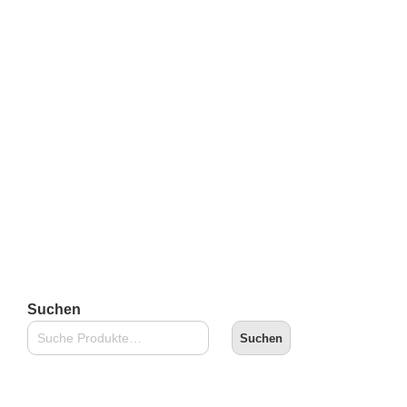
Kidrobot Dunny Series 2 – Deph (Big Mouth)
€
99,90
inkl. 19 % MwSt.
zzgl.
Versandkosten
Lieferzeit:
2-3 Tage
In den Warenkorb
Suchen
Suchen