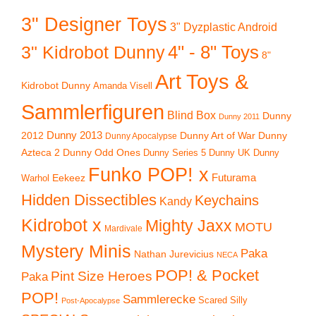
3" Designer Toys
3" Dyzplastic Android
4" - 8" Toys
3" Kidrobot Dunny
8"
Art Toys &
Kidrobot Dunny
Amanda Visell
Sammlerfiguren
Blind Box
Dunny
Dunny 2011
2012
Dunny 2013
Dunny Art of War
Dunny
Dunny Apocalypse
Azteca 2
Dunny Odd Ones
Dunny UK
Dunny
Dunny Series 5
Funko POP! x
Eekeez
Futurama
Warhol
Hidden Dissectibles
Keychains
Kandy
Kidrobot x
Mighty Jaxx
MOTU
Mardivale
Mystery Minis
Paka
Nathan Jurevicius
NECA
POP! & Pocket
Pint Size Heroes
Paka
POP!
Sammlerecke
Scared Silly
Post-Apocalypse