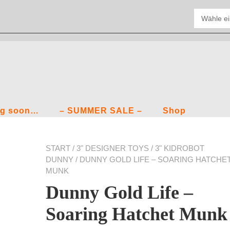
g soon…
– SUMMER SALE –
Shop
START
/
3" DESIGNER TOYS
/
3" KIDROBOT
DUNNY
/ DUNNY GOLD LIFE – SOARING HATCHE
MUNK
Dunny Gold Life –
Soaring Hatchet Munk