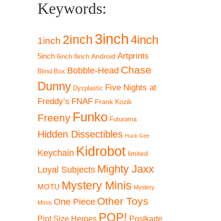
Keywords:
3inch
2inch
4inch
1inch
Artprints
5inch
Android
6inch
8inch
Chase
Bobble-Head
Blind Box
Dunny
Five Nights at
Dyzplastic
Freddy’s
FNAF
Frank Kozik
Funko
Freeny
Futurama
Hidden Dissectibles
Huck Gee
Kidrobot
Keychain
limited
Mighty Jaxx
Loyal Subjects
Mystery Minis
MOTU
Mystery
Other Toys
One Piece
Minis
POP!
Pint Size Heroes
Postkarte