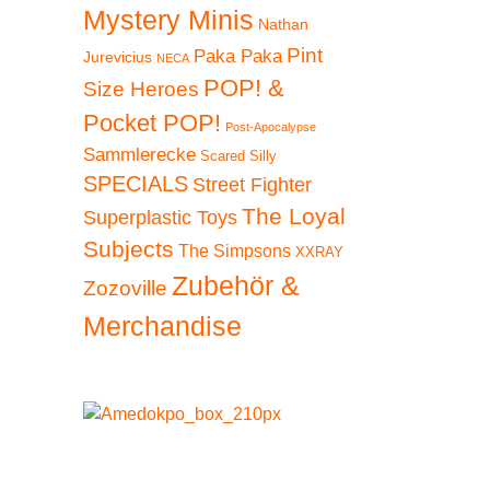
Mystery Minis
Nathan
Pint
Paka Paka
Jurevicius
NECA
POP! &
Size Heroes
Pocket POP!
Post-Apocalypse
Sammlerecke
Scared Silly
SPECIALS
Street Fighter
The Loyal
Superplastic Toys
Subjects
The Simpsons
XXRAY
Zubehör &
Zozoville
Merchandise