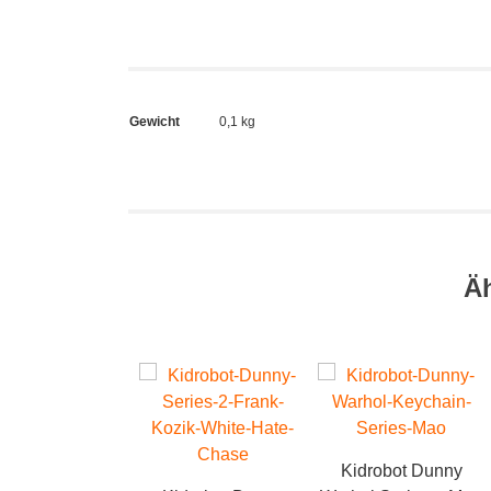
Gewicht
0,1 kg
Ä
Kidrobot Dunny