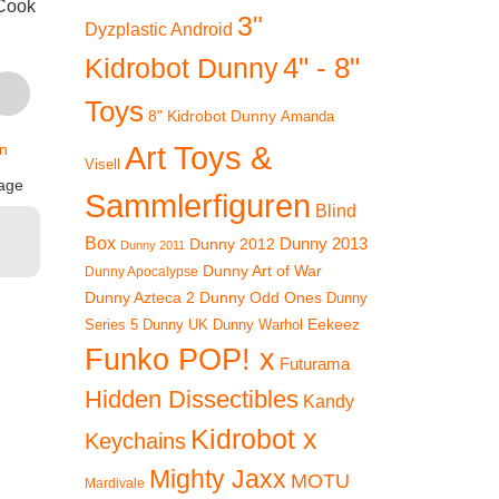
 Cook
Kidrobot Special –
Xmas Special –
Xmas S
3"
Dyzplastic Android
Rainy Day Dunny
Gingerbread Dunny
Gingerbr
(blau) Jon
by Kronk (bitten)
(reg.) 
4" - 8"
Kidrobot Dunny
Burgerman
CHASE
t.
€
4
Toys
8" Kidrobot Dunny
Amanda
€
49,90
€
99,90
inkl. 1
Art Toys &
n
Visell
inkl. 19 % MwSt.
inkl. 19 % MwSt.
zz
age
Sammlerfiguren
Versan
zzgl.
zzgl.
Blind
Versandkosten
Versandkosten
Lieferzeit
Box
Dunny 2012
Dunny 2013
Dunny 2011
Lieferzeit:
2-3 Tage
Lieferzeit:
2-3 Tage
Dunny Art of War
Dunny Apocalypse
In
Dunny Azteca 2
Dunny Odd Ones
Dunny
Ware
In den
In den
Eekeez
Dunny UK
Dunny Warhol
Series 5
Warenkorb
Warenkorb
Funko POP! x
Futurama
Hidden Dissectibles
Kandy
Kidrobot x
Keychains
Mighty Jaxx
MOTU
Mardivale