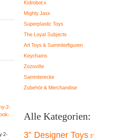
Kidrobot x
Mighty Jaxx
Superplastic Toys
The Loyal Subjects
Art Toys & Sammlerfiguren
Keychains
Zozoville
Sammlerecke
Zubehör & Merchandise
Alle Kategorien:
3" Designer Toys
y 2-
Kidrobot Dunny
Kidrob
3"