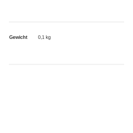
Gewicht
0,1 kg
Kidrobot Dunny Series 2 – Frank Kozik (White Hate)
CHASE