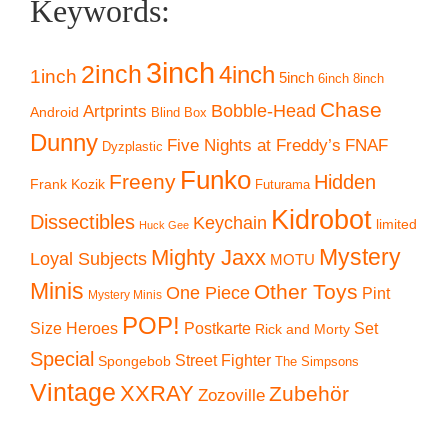
Keywords:
3inch
2inch
4inch
1inch
5inch
6inch
8inch
Chase
Artprints
Bobble-Head
Android
Blind Box
Dunny
Five Nights at Freddy’s
FNAF
Dyzplastic
Funko
Freeny
Hidden
Frank Kozik
Futurama
Kidrobot
Dissectibles
Keychain
limited
Huck Gee
Mystery
Mighty Jaxx
Loyal Subjects
MOTU
Minis
Other Toys
One Piece
Pint
Mystery Minis
POP!
Size Heroes
Postkarte
Set
Rick and Morty
Special
Street Fighter
Spongebob
The Simpsons
Vintage
XXRAY
Zubehör
Zozoville