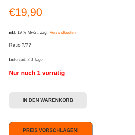
€
19,90
inkl. 19 % MwSt.
zzgl.
Versandkosten
Ratio ?/??
Lieferzeit:
2-3 Tage
Nur noch 1 vorrätig
Dunny French - Tizieu Hunter CHASE Menge
IN DEN WARENKORB
PREIS VORSCHLAGEN!