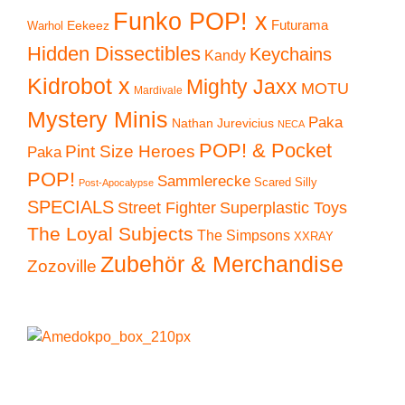
Funko POP! x
Eekeez
Futurama
Warhol
Hidden Dissectibles
Keychains
Kandy
Kidrobot x
Mighty Jaxx
MOTU
Mardivale
Mystery Minis
Paka
Nathan Jurevicius
NECA
POP! & Pocket
Pint Size Heroes
Paka
POP!
Sammlerecke
Scared Silly
Post-Apocalypse
SPECIALS
Superplastic Toys
Street Fighter
The Loyal Subjects
The Simpsons
XXRAY
Zubehör & Merchandise
Zozoville