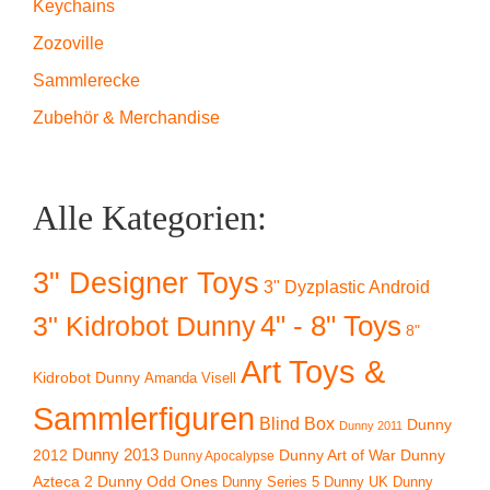
Keychains
Zozoville
Sammlerecke
Zubehör & Merchandise
Alle Kategorien:
3" Designer Toys
3" Dyzplastic Android
4" - 8" Toys
3" Kidrobot Dunny
8"
Art Toys &
Kidrobot Dunny
Amanda Visell
Sammlerfiguren
Blind Box
Dunny
Dunny 2011
2012
Dunny 2013
Dunny Art of War
Dunny
Dunny Apocalypse
Azteca 2
Dunny Odd Ones
Dunny UK
Dunny
Dunny Series 5