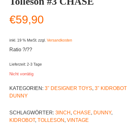
Tolleson #3 CHASE
€
59,90
inkl. 19 % MwSt.
zzgl.
Versandkosten
Ratio ?/??
Lieferzeit:
2-3 Tage
Nicht vorrätig
KATEGORIEN:
3" DESIGNER TOYS
,
3" KIDROBOT
DUNNY
SCHLAGWÖRTER:
3INCH
,
CHASE
,
DUNNY
,
KIDROBOT
,
TOLLESON
,
VINTAGE