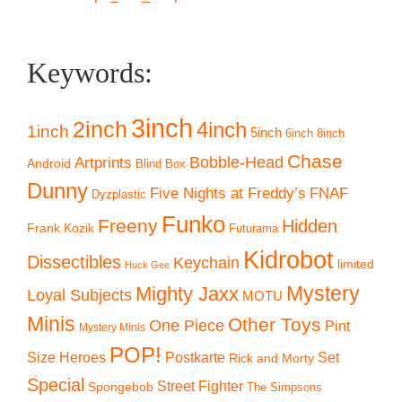
Keywords:
3inch
2inch
4inch
1inch
5inch
6inch
8inch
Chase
Artprints
Bobble-Head
Android
Blind Box
Dunny
Five Nights at Freddy’s
FNAF
Dyzplastic
Funko
Freeny
Hidden
Frank Kozik
Futurama
Kidrobot
Dissectibles
Keychain
limited
Huck Gee
Mystery
Mighty Jaxx
Loyal Subjects
MOTU
Minis
Other Toys
One Piece
Pint
Mystery Minis
POP!
Size Heroes
Postkarte
Set
Rick and Morty
Special
Street Fighter
Spongebob
The Simpsons