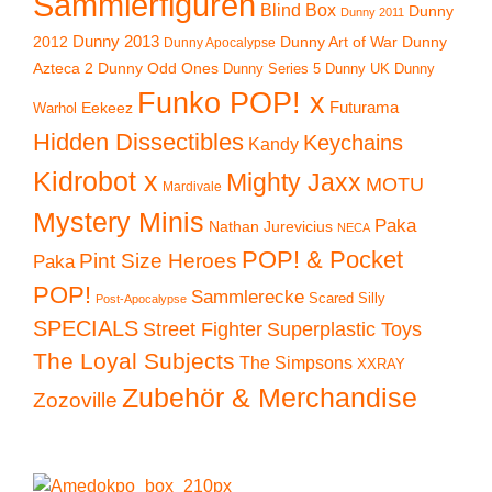
Sammlerfiguren
Blind Box
Dunny
Dunny 2011
2012
Dunny 2013
Dunny Art of War
Dunny
Dunny Apocalypse
Azteca 2
Dunny Odd Ones
Dunny UK
Dunny
Dunny Series 5
Funko POP! x
Eekeez
Futurama
Warhol
Hidden Dissectibles
Keychains
Kandy
Kidrobot x
Mighty Jaxx
MOTU
Mardivale
Mystery Minis
Paka
Nathan Jurevicius
NECA
POP! & Pocket
Pint Size Heroes
Paka
POP!
Sammlerecke
Scared Silly
Post-Apocalypse
SPECIALS
Superplastic Toys
Street Fighter
The Loyal Subjects
The Simpsons
XXRAY
Zubehör & Merchandise
Zozoville