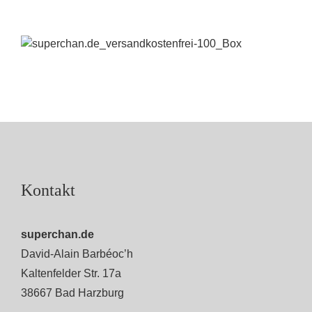
Kontakt
superchan.de
David-Alain Barbéoc’h
Kaltenfelder Str. 17a
38667 Bad Harzburg