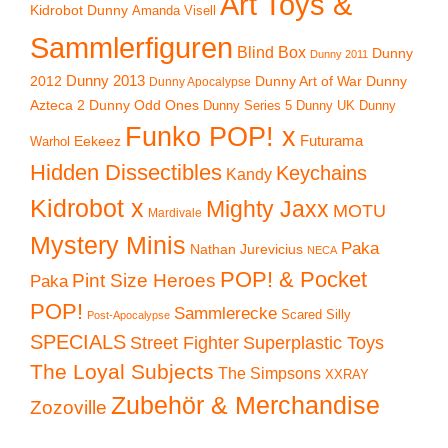
Art Toys &
Kidrobot Dunny
Amanda Visell
Sammlerfiguren
Blind Box
Dunny
Dunny 2011
2012
Dunny 2013
Dunny Art of War
Dunny
Dunny Apocalypse
Azteca 2
Dunny Odd Ones
Dunny UK
Dunny
Dunny Series 5
Funko POP! x
Eekeez
Futurama
Warhol
Hidden Dissectibles
Keychains
Kandy
Kidrobot x
Mighty Jaxx
MOTU
Mardivale
Mystery Minis
Paka
Nathan Jurevicius
NECA
POP! & Pocket
Pint Size Heroes
Paka
POP!
Sammlerecke
Scared Silly
Post-Apocalypse
SPECIALS
Superplastic Toys
Street Fighter
The Loyal Subjects
The Simpsons
XXRAY
Zubehör & Merchandise
Zozoville