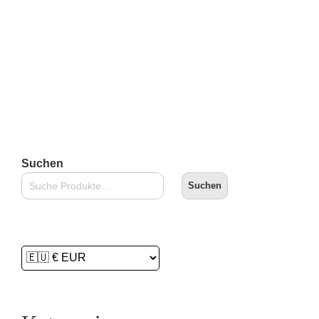
inkl. 19 % MwSt.
zzgl.
Versandkosten
Lieferzeit:
2-3 Tage
In den Warenkorb
Suchen
Suchen