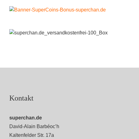
Kontakt
superchan.de
David-Alain Barbéoc’h
Kaltenfelder Str. 17a