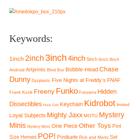
Keywords:
3inch
2inch
4inch
1inch
5inch
6inch
8inch
Chase
Artprints
Bobble-Head
Android
Blind Box
Dunny
Five Nights at Freddy’s
FNAF
Dyzplastic
Funko
Freeny
Hidden
Frank Kozik
Futurama
Kidrobot
Dissectibles
Keychain
limited
Huck Gee
Mystery
Mighty Jaxx
Loyal Subjects
MOTU
Minis
Other Toys
One Piece
Pint
Mystery Minis
POP!
Size Heroes
Postkarte
Set
Rick and Morty