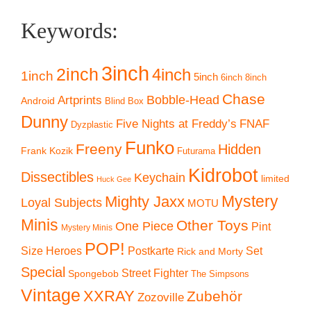
Keywords:
3inch
2inch
4inch
1inch
5inch
6inch
8inch
Chase
Artprints
Bobble-Head
Android
Blind Box
Dunny
Five Nights at Freddy’s
FNAF
Dyzplastic
Funko
Freeny
Hidden
Frank Kozik
Futurama
Kidrobot
Dissectibles
Keychain
limited
Huck Gee
Mystery
Mighty Jaxx
Loyal Subjects
MOTU
Minis
Other Toys
One Piece
Pint
Mystery Minis
POP!
Size Heroes
Postkarte
Set
Rick and Morty
Special
Street Fighter
Spongebob
The Simpsons
Vintage
XXRAY
Zubehör
Zozoville