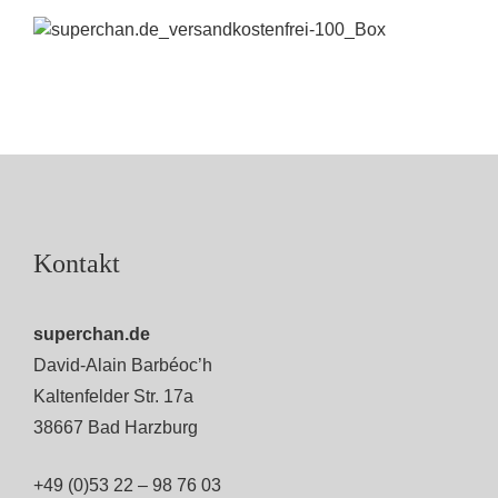
Kontakt
superchan.de
David-Alain Barbéoc’h
Kaltenfelder Str. 17a
38667 Bad Harzburg
+49 (0)53 22 – 98 76 03