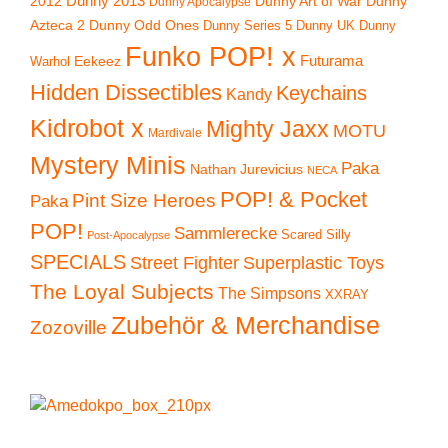
2012
Dunny 2013
Dunny Art of War
Dunny
Dunny Apocalypse
Azteca 2
Dunny Odd Ones
Dunny UK
Dunny
Dunny Series 5
Funko POP! x
Eekeez
Futurama
Warhol
Hidden Dissectibles
Keychains
Kandy
Kidrobot x
Mighty Jaxx
MOTU
Mardivale
Mystery Minis
Paka
Nathan Jurevicius
NECA
POP! & Pocket
Pint Size Heroes
Paka
POP!
Sammlerecke
Scared Silly
Post-Apocalypse
SPECIALS
Superplastic Toys
Street Fighter
The Loyal Subjects
The Simpsons
XXRAY
Zubehör & Merchandise
Zozoville