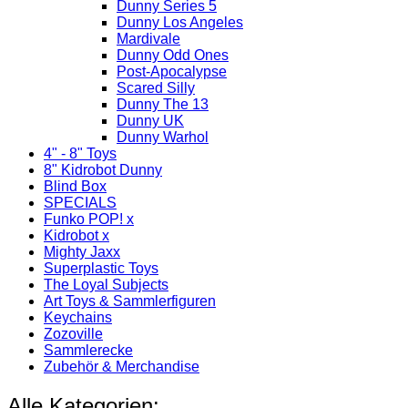
Dunny Series 5
Dunny Los Angeles
Mardivale
Dunny Odd Ones
Post-Apocalypse
Scared Silly
Dunny The 13
Dunny UK
Dunny Warhol
4" - 8" Toys
8" Kidrobot Dunny
Blind Box
SPECIALS
Funko POP! x
Kidrobot x
Mighty Jaxx
Superplastic Toys
The Loyal Subjects
Art Toys & Sammlerfiguren
Keychains
Zozoville
Sammlerecke
Zubehör & Merchandise
Alle Kategorien: