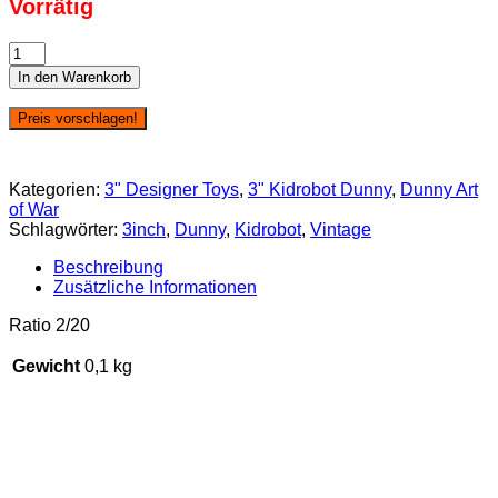
Vorrätig
Dunny
Art
In den Warenkorb
of
War
Preis vorschlagen!
-
Sam
Fout
Kategorien:
3" Designer Toys
,
3" Kidrobot Dunny
,
Dunny Art
Menge
of War
Schlagwörter:
3inch
,
Dunny
,
Kidrobot
,
Vintage
Beschreibung
Zusätzliche Informationen
Ratio 2/20
Gewicht
0,1 kg
SALE 15%
SALE 41%
SALE 33%
SALE 24%
SALE 16%