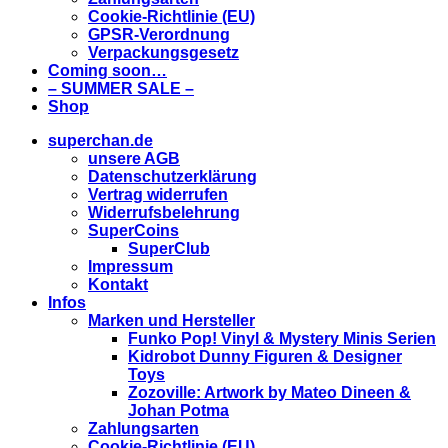
Cookie-Richtlinie (EU)
GPSR-Verordnung
Verpackungsgesetz
Coming soon…
– SUMMER SALE –
Shop
superchan.de
unsere AGB
Datenschutzerklärung
Vertrag widerrufen
Widerrufsbelehrung
SuperCoins
SuperClub
Impressum
Kontakt
Infos
Marken und Hersteller
Funko Pop! Vinyl & Mystery Minis Serien
Kidrobot Dunny Figuren & Designer
Toys
Zozoville: Artwork by Mateo Dineen &
Johan Potma
Zahlungsarten
Cookie-Richtlinie (EU)