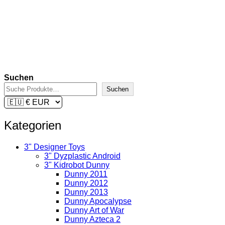
€
11,90
inkl. 19 % MwSt.
zzgl.
Versandkosten
Lieferzeit:
2-3 Tage
In den Warenkorb
Suchen
Suchen
Kategorien
3" Designer Toys
3" Dyzplastic Android
3" Kidrobot Dunny
Dunny 2011
Dunny 2012
Dunny 2013
Dunny Apocalypse
Dunny Art of War
Dunny Azteca 2