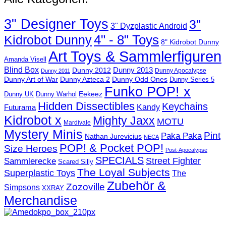
3" Designer Toys
3"
3" Dyzplastic Android
4" - 8" Toys
Kidrobot Dunny
8" Kidrobot Dunny
Art Toys & Sammlerfiguren
Amanda Visell
Blind Box
Dunny 2012
Dunny 2013
Dunny Apocalypse
Dunny 2011
Dunny Art of War
Dunny Azteca 2
Dunny Odd Ones
Dunny Series 5
Funko POP! x
Eekeez
Dunny UK
Dunny Warhol
Hidden Dissectibles
Keychains
Kandy
Futurama
Kidrobot x
Mighty Jaxx
MOTU
Mardivale
Mystery Minis
Pint
Paka Paka
Nathan Jurevicius
NECA
POP! & Pocket POP!
Size Heroes
Post-Apocalypse
SPECIALS
Sammlerecke
Street Fighter
Scared Silly
The Loyal Subjects
Superplastic Toys
The
Zubehör &
Zozoville
Simpsons
XXRAY
Merchandise