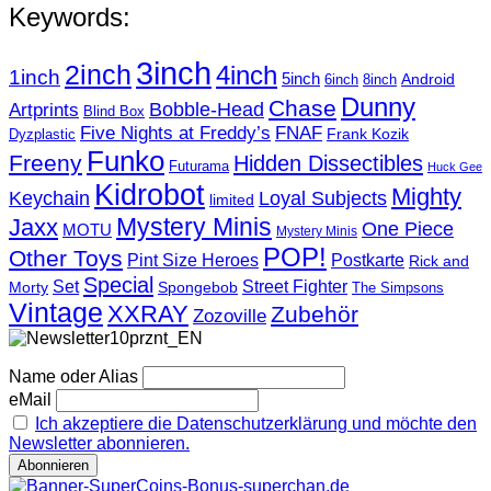
Keywords:
3inch
2inch
4inch
1inch
5inch
Android
6inch
8inch
Dunny
Chase
Artprints
Bobble-Head
Blind Box
Five Nights at Freddy’s
FNAF
Frank Kozik
Dyzplastic
Funko
Freeny
Hidden Dissectibles
Futurama
Huck Gee
Kidrobot
Mighty
Loyal Subjects
Keychain
limited
Mystery Minis
Jaxx
One Piece
MOTU
Mystery Minis
POP!
Other Toys
Pint Size Heroes
Postkarte
Rick and
Special
Street Fighter
Set
Morty
Spongebob
The Simpsons
Vintage
XXRAY
Zubehör
Zozoville
Name oder Alias
eMail
Ich akzeptiere die Datenschutzerklärung und möchte den
Newsletter abonnieren.