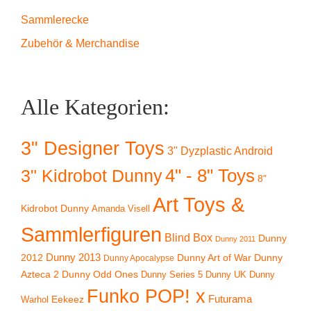
Sammlerecke
Zubehör & Merchandise
Alle Kategorien:
3" Designer Toys
3" Dyzplastic Android
4" - 8" Toys
3" Kidrobot Dunny
8"
Art Toys &
Kidrobot Dunny
Amanda Visell
Sammlerfiguren
Blind Box
Dunny
Dunny 2011
2012
Dunny 2013
Dunny Art of War
Dunny
Dunny Apocalypse
Azteca 2
Dunny Odd Ones
Dunny UK
Dunny
Dunny Series 5
Funko POP! x
Eekeez
Futurama
Warhol