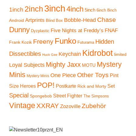
3inch
2inch
4inch
1inch
5inch
6inch
8inch
Chase
Artprints
Bobble-Head
Android
Blind Box
Dunny
Five Nights at Freddy’s
FNAF
Dyzplastic
Funko
Freeny
Hidden
Frank Kozik
Futurama
Kidrobot
Dissectibles
Keychain
limited
Huck Gee
Mystery
Mighty Jaxx
Loyal Subjects
MOTU
Minis
Other Toys
One Piece
Pint
Mystery Minis
POP!
Size Heroes
Postkarte
Set
Rick and Morty
Special
Street Fighter
Spongebob
The Simpsons
Vintage
XXRAY
Zubehör
Zozoville