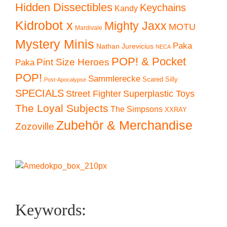
Hidden Dissectibles
Keychains
Kandy
Kidrobot x
Mighty Jaxx
MOTU
Mardivale
Mystery Minis
Paka
Nathan Jurevicius
NECA
POP! & Pocket
Pint Size Heroes
Paka
POP!
Sammlerecke
Scared Silly
Post-Apocalypse
SPECIALS
Superplastic Toys
Street Fighter
The Loyal Subjects
The Simpsons
XXRAY
Zubehör & Merchandise
Zozoville
Keywords: