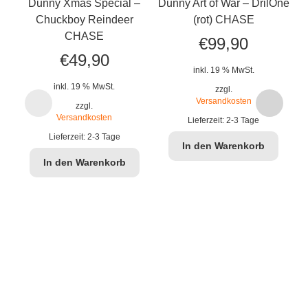
Dunny Xmas Special –
Dunny Art of War – DrilOne
Chuckboy Reindeer
(rot) CHASE
CHASE
€
99,90
Du
€
49,90
inkl. 19 % MwSt.
inkl. 19 % MwSt.
zzgl.
Versandkosten
zzgl.
Versandkosten
Lieferzeit:
2-3 Tage
Lieferzeit:
2-3 Tage
In den Warenkorb
In den Warenkorb