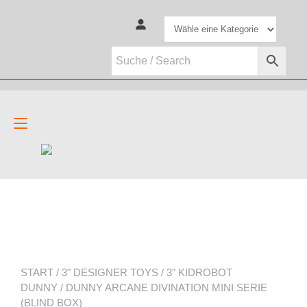
Zum
Inhalt
springen
Navigation
umschalten
START
/
3" DESIGNER TOYS
/
3" KIDROBOT
DUNNY
/ DUNNY ARCANE DIVINATION MINI SERIE
(BLIND BOX)