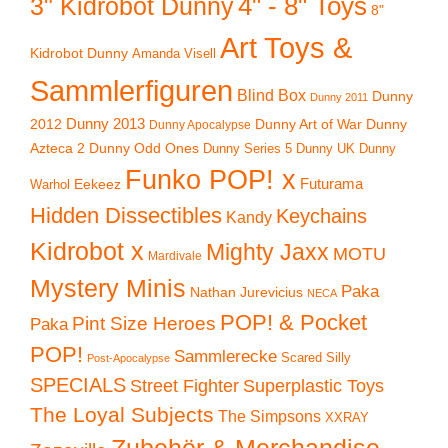
4" - 8" Toys
3" Kidrobot Dunny
8"
Art Toys &
Kidrobot Dunny
Amanda Visell
Sammlerfiguren
Blind Box
Dunny
Dunny 2011
2012
Dunny 2013
Dunny Art of War
Dunny
Dunny Apocalypse
Azteca 2
Dunny Odd Ones
Dunny UK
Dunny
Dunny Series 5
Funko POP! x
Eekeez
Futurama
Warhol
Hidden Dissectibles
Keychains
Kandy
Kidrobot x
Mighty Jaxx
MOTU
Mardivale
Mystery Minis
Paka
Nathan Jurevicius
NECA
POP! & Pocket
Pint Size Heroes
Paka
POP!
Sammlerecke
Scared Silly
Post-Apocalypse
SPECIALS
Superplastic Toys
Street Fighter
The Loyal Subjects
The Simpsons
XXRAY
Zubehör & Merchandise