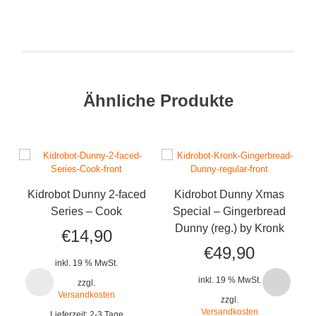
Ähnliche Produkte
Kidrobot Dunny 2-faced
Kidrobot Dunny Xmas
K
Series – Cook
Special – Gingerbread
Sp
Dunny (reg.) by Kronk
€
14,90
€
49,90
inkl. 19 % MwSt.
inkl. 19 % MwSt.
zzgl.
Versandkosten
zzgl.
Versandkosten
Lieferzeit:
2-3 Tage