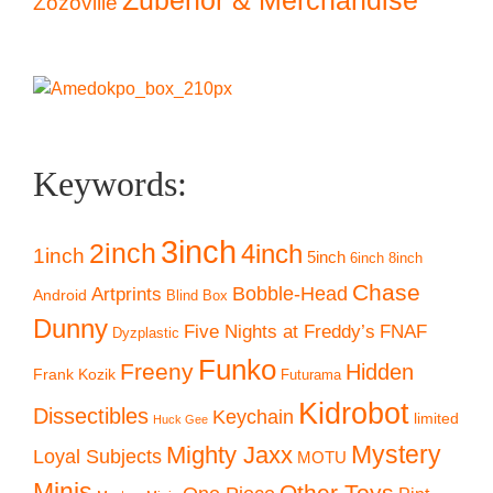
Zozoville
Keywords:
3inch
2inch
4inch
1inch
5inch
6inch
8inch
Chase
Artprints
Bobble-Head
Android
Blind Box
Dunny
Five Nights at Freddy’s
FNAF
Dyzplastic
Funko
Freeny
Hidden
Frank Kozik
Futurama
Kidrobot
Dissectibles
Keychain
limited
Huck Gee
Mystery
Mighty Jaxx
Loyal Subjects
MOTU
Minis
Other Toys