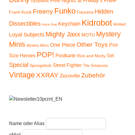
Five Nights at Freddy’s
FNAF
Dyzplastic
Funko
Freeny
Hidden
Frank Kozik
Futurama
Kidrobot
Dissectibles
Keychain
limited
Huck Gee
Mystery
Mighty Jaxx
Loyal Subjects
MOTU
Minis
Other Toys
One Piece
Pint
Mystery Minis
POP!
Size Heroes
Postkarte
Set
Rick and Morty
Special
Street Fighter
Spongebob
The Simpsons
Vintage
XXRAY
Zubehör
Zozoville
Name oder Alias
eMail