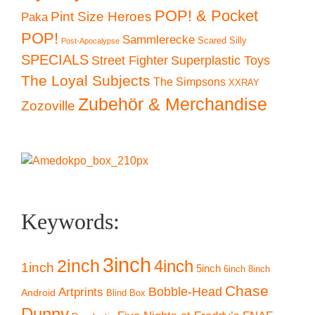
POP! & Pocket
Pint Size Heroes
Paka
POP!
Sammlerecke
Scared Silly
Post-Apocalypse
SPECIALS
Superplastic Toys
Street Fighter
The Loyal Subjects
The Simpsons
XXRAY
Zubehör & Merchandise
Zozoville
Keywords:
3inch
2inch
4inch
1inch
5inch
6inch
8inch
Chase
Artprints
Bobble-Head
Android
Blind Box
Dunny