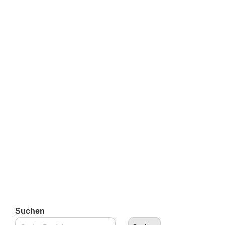
Dunny Apocalypse – Jesse Hernandez
€
24,90
inkl. 19 % MwSt.
zzgl.
Versandkosten
Lieferzeit:
2-3 Tage
In den Warenkorb
Suchen