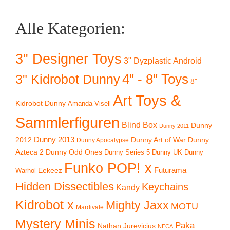
Alle Kategorien:
3" Designer Toys
3" Dyzplastic Android
4" - 8" Toys
3" Kidrobot Dunny
8"
Art Toys &
Kidrobot Dunny
Amanda Visell
Sammlerfiguren
Blind Box
Dunny
Dunny 2011
2012
Dunny 2013
Dunny Art of War
Dunny
Dunny Apocalypse
Azteca 2
Dunny Odd Ones
Dunny UK
Dunny
Dunny Series 5
Funko POP! x
Eekeez
Futurama
Warhol
Hidden Dissectibles
Keychains
Kandy
Kidrobot x
Mighty Jaxx
MOTU
Mardivale
Mystery Minis
Paka
Nathan Jurevicius
NECA