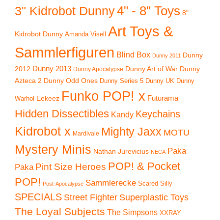
4" - 8" Toys
3" Kidrobot Dunny
8"
Art Toys &
Kidrobot Dunny
Amanda Visell
Sammlerfiguren
Blind Box
Dunny
Dunny 2011
2012
Dunny 2013
Dunny Art of War
Dunny
Dunny Apocalypse
Azteca 2
Dunny Odd Ones
Dunny UK
Dunny
Dunny Series 5
Funko POP! x
Eekeez
Futurama
Warhol
Hidden Dissectibles
Keychains
Kandy
Kidrobot x
Mighty Jaxx
MOTU
Mardivale
Mystery Minis
Paka
Nathan Jurevicius
NECA
POP! & Pocket
Pint Size Heroes
Paka
POP!
Sammlerecke
Scared Silly
Post-Apocalypse
SPECIALS
Superplastic Toys
Street Fighter
The Loyal Subjects
The Simpsons
XXRAY