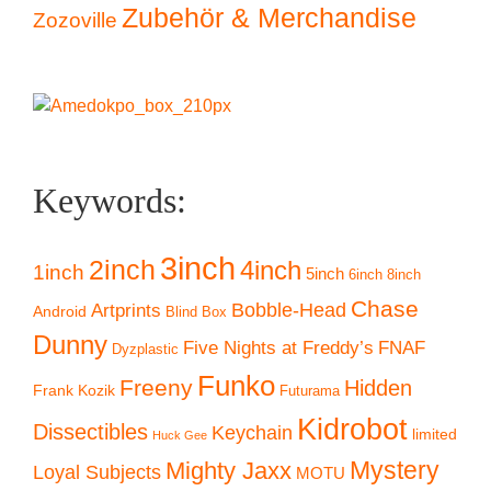
Zubehör & Merchandise
Zozoville
Keywords:
3inch
2inch
4inch
1inch
5inch
6inch
8inch
Chase
Artprints
Bobble-Head
Android
Blind Box
Dunny
Five Nights at Freddy’s
FNAF
Dyzplastic
Funko
Freeny
Hidden
Frank Kozik
Futurama
Kidrobot
Dissectibles
Keychain
limited
Huck Gee
Mystery
Mighty Jaxx
Loyal Subjects
MOTU