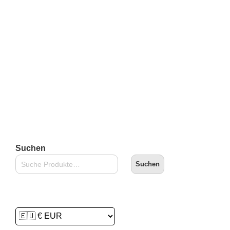
Kidrobot Dunny Warhol Series – Mao (Keychain)
€
14,90
inkl. 19 % MwSt.
zzgl.
Versandkosten
Lieferzeit:
2-3 Tage
In den Warenkorb
Suchen
Suchen