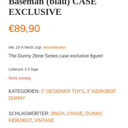
Baseman (blau) CASE
EXCLUSIVE
€
89,90
inkl. 19 % MwSt.
zzgl.
Versandkosten
The Dunny 2tone Series case exclusive figure!
Lieferzeit:
2-3 Tage
Nicht vorrätig
KATEGORIEN:
3" DESIGNER TOYS
,
3" KIDROBOT
DUNNY
SCHLAGWÖRTER:
3INCH
,
CHASE
,
DUNNY
,
KIDROBOT
,
VINTAGE