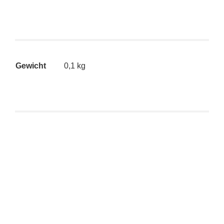
Gewicht
0,1 kg
Kidrobot Dunny Xmas Special – Gingerbread Dunny by
Kronk (bitten) CHASE