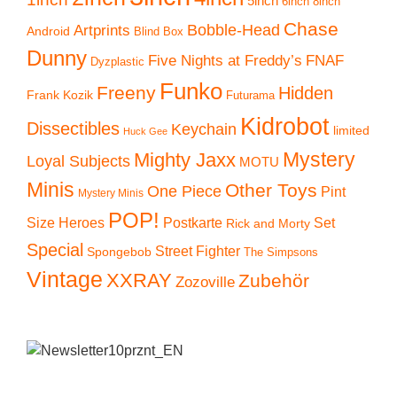
5inch
6inch
8inch
Chase
Artprints
Bobble-Head
Android
Blind Box
Dunny
Five Nights at Freddy’s
FNAF
Dyzplastic
Funko
Freeny
Hidden
Frank Kozik
Futurama
Kidrobot
Dissectibles
Keychain
limited
Huck Gee
Mystery
Mighty Jaxx
Loyal Subjects
MOTU
Minis
Other Toys
One Piece
Pint
Mystery Minis
POP!
Size Heroes
Postkarte
Set
Rick and Morty
Special
Street Fighter
Spongebob
The Simpsons
Vintage
XXRAY
Zubehör
Zozoville