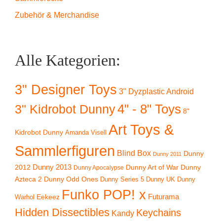
Zubehör & Merchandise
Alle Kategorien:
3" Designer Toys
3" Dyzplastic Android
4" - 8" Toys
3" Kidrobot Dunny
8"
Art Toys &
Kidrobot Dunny
Amanda Visell
Sammlerfiguren
Blind Box
Dunny
Dunny 2011
2012
Dunny 2013
Dunny Art of War
Dunny
Dunny Apocalypse
Azteca 2
Dunny Odd Ones
Dunny UK
Dunny
Dunny Series 5
Funko POP! x
Eekeez
Futurama
Warhol
Hidden Dissectibles
Keychains
Kandy