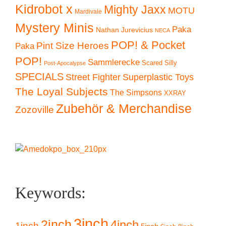
Kidrobot x
Mighty Jaxx
MOTU
Mardivale
Mystery Minis
Paka
Nathan Jurevicius
NECA
POP! & Pocket
Pint Size Heroes
Paka
POP!
Sammlerecke
Scared Silly
Post-Apocalypse
SPECIALS
Superplastic Toys
Street Fighter
The Loyal Subjects
The Simpsons
XXRAY
Zubehör & Merchandise
Zozoville
Keywords:
3inch
2inch
4inch
1inch