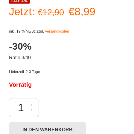
SALE 30%
Ursprüngliche
Aktuelle
Jetzt:
€
8,99
€
12,90
Preis
Preis
inkl. 19 % MwSt.
zzgl.
Versandkosten
war:
ist:
-30%
€12,90
€8,99.
Ratio 3/40
Lieferzeit:
2-3 Tage
Vorrätig
Dunny 2012 - D. Ross "scribe" Menge
IN DEN WARENKORB