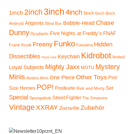
3inch
2inch
4inch
1inch
5inch
6inch
8inch
Chase
Artprints
Bobble-Head
Android
Blind Box
Dunny
Five Nights at Freddy’s
FNAF
Dyzplastic
Funko
Freeny
Hidden
Frank Kozik
Futurama
Kidrobot
Dissectibles
Keychain
limited
Huck Gee
Mystery
Mighty Jaxx
Loyal Subjects
MOTU
Minis
Other Toys
One Piece
Pint
Mystery Minis
POP!
Size Heroes
Postkarte
Set
Rick and Morty
Special
Street Fighter
Spongebob
The Simpsons
Vintage
XXRAY
Zubehör
Zozoville