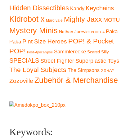
Hidden Dissectibles
Keychains
Kandy
Kidrobot x
Mighty Jaxx
MOTU
Mardivale
Mystery Minis
Paka
Nathan Jurevicius
NECA
POP! & Pocket
Pint Size Heroes
Paka
POP!
Sammlerecke
Scared Silly
Post-Apocalypse
SPECIALS
Superplastic Toys
Street Fighter
The Loyal Subjects
The Simpsons
XXRAY
Zubehör & Merchandise
Zozoville
Keywords: