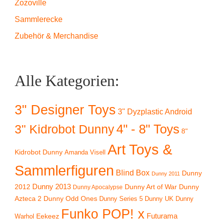
Zozoville
Sammlerecke
Zubehör & Merchandise
Alle Kategorien:
3" Designer Toys
3" Dyzplastic Android
4" - 8" Toys
3" Kidrobot Dunny
8"
Art Toys &
Kidrobot Dunny
Amanda Visell
Sammlerfiguren
Blind Box
Dunny
Dunny 2011
2012
Dunny 2013
Dunny Art of War
Dunny
Dunny Apocalypse
Azteca 2
Dunny Odd Ones
Dunny UK
Dunny
Dunny Series 5
Funko POP! x
Eekeez
Futurama
Warhol