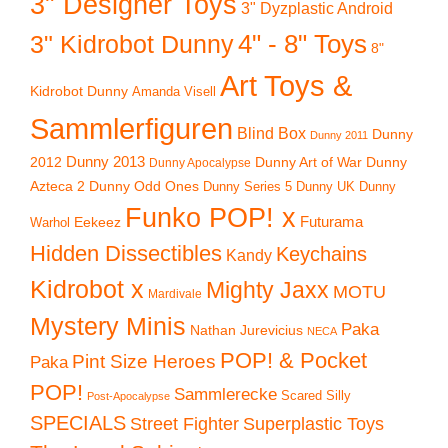
3" Designer Toys
3" Dyzplastic Android
4" - 8" Toys
3" Kidrobot Dunny
8"
Art Toys &
Kidrobot Dunny
Amanda Visell
Sammlerfiguren
Blind Box
Dunny
Dunny 2011
2012
Dunny 2013
Dunny Art of War
Dunny
Dunny Apocalypse
Azteca 2
Dunny Odd Ones
Dunny UK
Dunny
Dunny Series 5
Funko POP! x
Eekeez
Futurama
Warhol
Hidden Dissectibles
Keychains
Kandy
Kidrobot x
Mighty Jaxx
MOTU
Mardivale
Mystery Minis
Paka
Nathan Jurevicius
NECA
POP! & Pocket
Pint Size Heroes
Paka
POP!
Sammlerecke
Scared Silly
Post-Apocalypse
SPECIALS
Superplastic Toys
Street Fighter