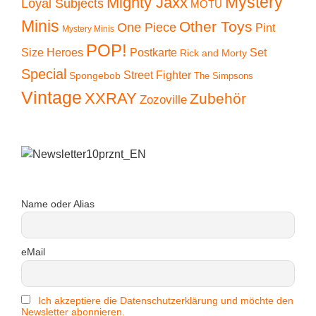
Mystery
Mighty Jaxx
Loyal Subjects
MOTU
Minis
Other Toys
One Piece
Pint
Mystery Minis
POP!
Size Heroes
Postkarte
Set
Rick and Morty
Special
Street Fighter
Spongebob
The Simpsons
Vintage
XXRAY
Zubehör
Zozoville
Name oder Alias
eMail
Ich akzeptiere die Datenschutzerklärung und möchte den
Newsletter abonnieren.