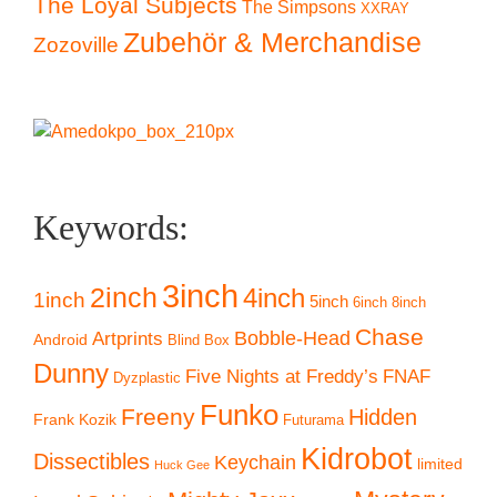
The Loyal Subjects
The Simpsons
XXRAY
Zubehör & Merchandise
Zozoville
Keywords:
3inch
2inch
4inch
1inch
5inch
6inch
8inch
Chase
Artprints
Bobble-Head
Android
Blind Box
Dunny
Five Nights at Freddy’s
FNAF
Dyzplastic
Funko
Freeny
Hidden
Frank Kozik
Futurama
Kidrobot
Dissectibles
Keychain
limited
Huck Gee