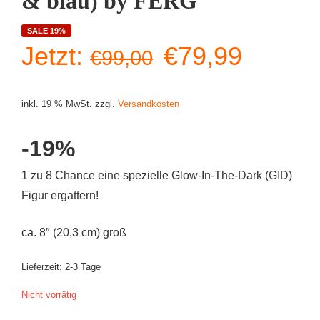
& blau) by FERG
SALE 19%
Ursprüngliche
Aktuell
Jetzt:
€
79,99
€
99,00
Preis
Preis
inkl. 19 % MwSt.
zzgl.
Versandkosten
war:
ist:
-19%
€99,00
€79,99
1 zu 8 Chance eine spezielle Glow-In-The-Dark (GID)
Figur ergattern!
ca. 8″ (20,3 cm) groß
Lieferzeit:
2-3 Tage
Nicht vorrätig