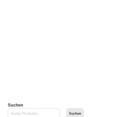
Kidrobot 8″ (20 cm) Mecha Dunny (org. Silver) by Frank
Kozik
€
169,90
inkl. 19 % MwSt.
zzgl.
Versandkosten
Lieferzeit:
2-3 Tage
In den Warenkorb
Suchen
Suchen