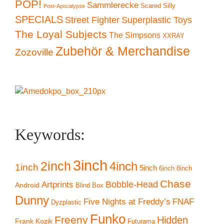
POP!
Sammlerecke
Scared Silly
Post-Apocalypse
SPECIALS
Superplastic Toys
Street Fighter
The Loyal Subjects
The Simpsons
XXRAY
Zubehör & Merchandise
Zozoville
Keywords:
3inch
2inch
4inch
1inch
5inch
6inch
8inch
Chase
Artprints
Bobble-Head
Android
Blind Box
Dunny
Five Nights at Freddy’s
FNAF
Dyzplastic
Funko
Freeny
Hidden
Frank Kozik
Futurama