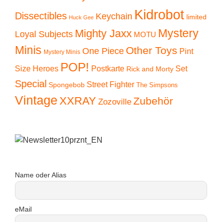
Kidrobot
Dissectibles
Keychain
limited
Huck Gee
Mystery
Mighty Jaxx
Loyal Subjects
MOTU
Minis
Other Toys
One Piece
Pint
Mystery Minis
POP!
Size Heroes
Postkarte
Set
Rick and Morty
Special
Street Fighter
Spongebob
The Simpsons
Vintage
XXRAY
Zubehör
Zozoville
Name oder Alias
eMail