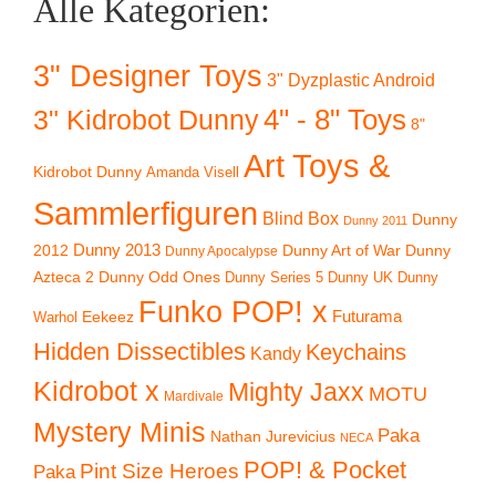
Alle Kategorien:
3" Designer Toys
3" Dyzplastic Android
4" - 8" Toys
3" Kidrobot Dunny
8"
Art Toys &
Kidrobot Dunny
Amanda Visell
Sammlerfiguren
Blind Box
Dunny
Dunny 2011
2012
Dunny 2013
Dunny Art of War
Dunny
Dunny Apocalypse
Azteca 2
Dunny Odd Ones
Dunny UK
Dunny
Dunny Series 5
Funko POP! x
Eekeez
Futurama
Warhol
Hidden Dissectibles
Keychains
Kandy
Kidrobot x
Mighty Jaxx
MOTU
Mardivale
Mystery Minis
Paka
Nathan Jurevicius
NECA
POP! & Pocket
Pint Size Heroes
Paka