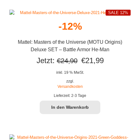
SALE 12%
-12%
Mattel: Masters of the Universe (MOTU Origins)
Deluxe SET – Battle Armor He-Man
Ursprünglicher
Aktueller
Jetzt:
€
21,99
€
24,90
Preis
Preis
inkl. 19 % MwSt.
war:
ist:
zzgl.
Versandkosten
€24,90
€21,99.
Lieferzeit:
2-3 Tage
In den Warenkorb