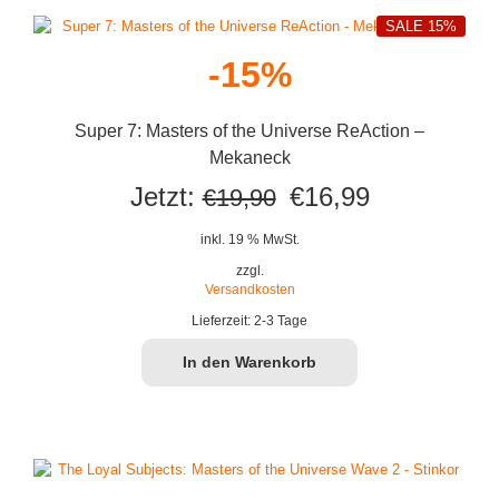
SALE 15%
-15%
Super 7: Masters of the Universe ReAction –
Mekaneck
Ursprünglicher
Aktueller
Jetzt:
€
16,99
€
19,90
Preis
Preis
inkl. 19 % MwSt.
war:
ist:
zzgl.
Versandkosten
€19,90
€16,99.
Lieferzeit:
2-3 Tage
In den Warenkorb