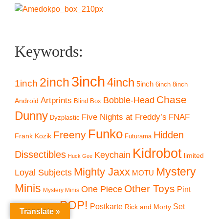
Keywords:
3inch
2inch
4inch
1inch
5inch
6inch
8inch
Chase
Artprints
Bobble-Head
Android
Blind Box
Dunny
Five Nights at Freddy’s
FNAF
Dyzplastic
Funko
Freeny
Hidden
Frank Kozik
Futurama
Kidrobot
Dissectibles
Keychain
limited
Huck Gee
Mystery
Mighty Jaxx
Loyal Subjects
MOTU
Minis
Other Toys
One Piece
Pint
Mystery Minis
POP!
Size Heroes
Postkarte
Set
Rick and Morty
Translate »