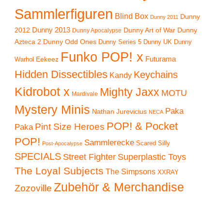
Sammlerfiguren
Blind Box
Dunny
Dunny 2011
2012
Dunny 2013
Dunny Art of War
Dunny
Dunny Apocalypse
Azteca 2
Dunny Odd Ones
Dunny UK
Dunny
Dunny Series 5
Funko POP! x
Eekeez
Futurama
Warhol
Hidden Dissectibles
Keychains
Kandy
Kidrobot x
Mighty Jaxx
MOTU
Mardivale
Mystery Minis
Paka
Nathan Jurevicius
NECA
POP! & Pocket
Pint Size Heroes
Paka
POP!
Sammlerecke
Scared Silly
Post-Apocalypse
SPECIALS
Superplastic Toys
Street Fighter
The Loyal Subjects
The Simpsons
XXRAY
Zubehör & Merchandise
Zozoville