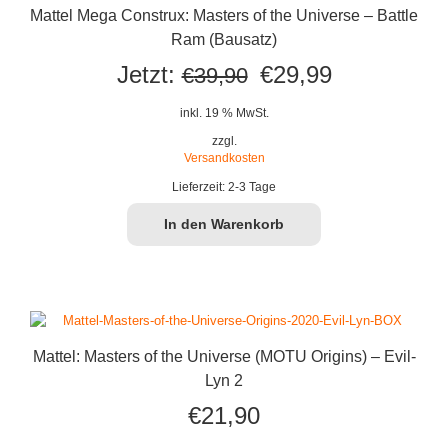
Mattel Mega Construx: Masters of the Universe – Battle
Ram (Bausatz)
Ursprünglicher
Aktueller
Jetzt:
€
29,99
€
39,90
Preis
Preis
inkl. 19 % MwSt.
war:
ist:
zzgl.
Versandkosten
€39,90
€29,99.
Lieferzeit:
2-3 Tage
In den Warenkorb
Mattel: Masters of the Universe (MOTU Origins) – Evil-
Lyn 2
€
21,90