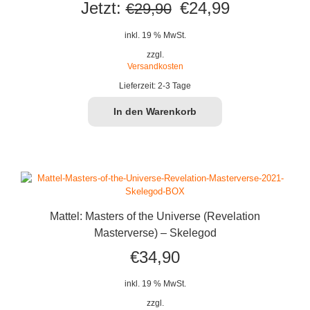
Ursprünglicher
Aktueller
Jetzt:
€
24,99
€
29,90
Preis
Preis
inkl. 19 % MwSt.
war:
ist:
zzgl.
Versandkosten
€29,90
€24,99.
Lieferzeit:
2-3 Tage
In den Warenkorb
Mattel: Masters of the Universe (Revelation
Masterverse) – Skelegod
€
34,90
inkl. 19 % MwSt.
zzgl.