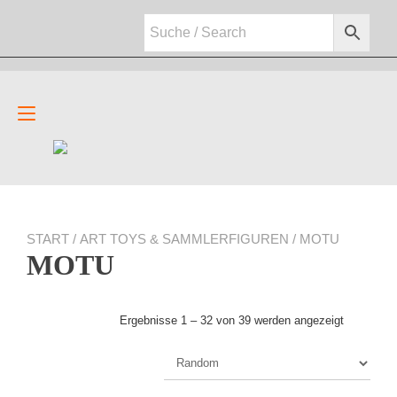
Zum
Inhalt
springen
Navigation
umschalten
START
/
ART TOYS & SAMMLERFIGUREN
/ MOTU
MOTU
Ergebnisse 1 – 32 von 39 werden angezeigt