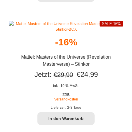
SALE 16%
-16%
Mattel: Masters of the Universe (Revelation
Masterverse) – Stinkor
Ursprünglicher
Aktueller
Jetzt:
€
24,99
€
29,90
Preis
Preis
inkl. 19 % MwSt.
war:
ist:
zzgl.
Versandkosten
€29,90
€24,99.
Lieferzeit:
2-3 Tage
In den Warenkorb