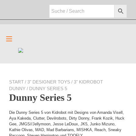
Zum
Inhalt
springen
Navigation
umschalten
START
/
3" DESIGNER TOYS
/
3" KIDROBOT
DUNNY
/ DUNNY SERIES 5
Dunny Series 5
Die Dunny Series 5 von Kidrobot mit Designs von Amanda Visell,
Aya Kakeda, Clutter, Devilrobots, Dirty Donny, Frank Kozik, Huck
Gee, JMGS//Jellymoon, Jesse LeDoux, JK5, Junko Mizuno,
Kathie Olivas, MAD, Mad Barbarians, MISHKA, Reach, Sneaky
Raccoon, Steven Harrington und TOOFLY.