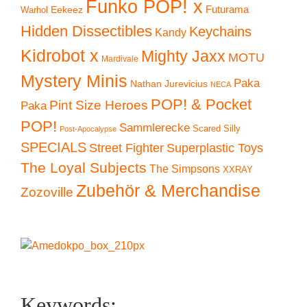
Funko POP! x
Eekeez
Futurama
Warhol
Hidden Dissectibles
Keychains
Kandy
Kidrobot x
Mighty Jaxx
MOTU
Mardivale
Mystery Minis
Paka
Nathan Jurevicius
NECA
POP! & Pocket
Pint Size Heroes
Paka
POP!
Sammlerecke
Scared Silly
Post-Apocalypse
SPECIALS
Superplastic Toys
Street Fighter
The Loyal Subjects
The Simpsons
XXRAY
Zubehör & Merchandise
Zozoville
Keywords: