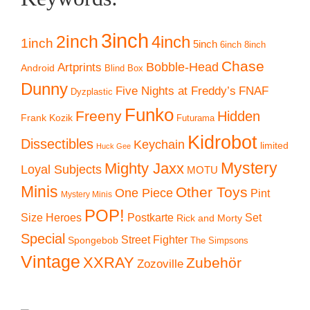
3inch
2inch
4inch
1inch
5inch
6inch
8inch
Chase
Artprints
Bobble-Head
Android
Blind Box
Dunny
Five Nights at Freddy’s
FNAF
Dyzplastic
Funko
Freeny
Hidden
Frank Kozik
Futurama
Kidrobot
Dissectibles
Keychain
limited
Huck Gee
Mystery
Mighty Jaxx
Loyal Subjects
MOTU
Minis
Other Toys
One Piece
Pint
Mystery Minis
POP!
Size Heroes
Postkarte
Set
Rick and Morty
Special
Street Fighter
Spongebob
The Simpsons
Vintage
XXRAY
Zubehör
Zozoville