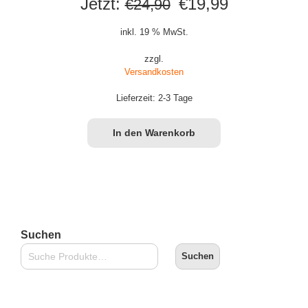
Ursprünglicher
Aktueller
Jetzt:
€
19,99
€
24,90
Preis
Preis
inkl. 19 % MwSt.
war:
ist:
zzgl.
Versandkosten
€24,90
€19,99.
Lieferzeit:
2-3 Tage
In den Warenkorb
Suchen
Suchen