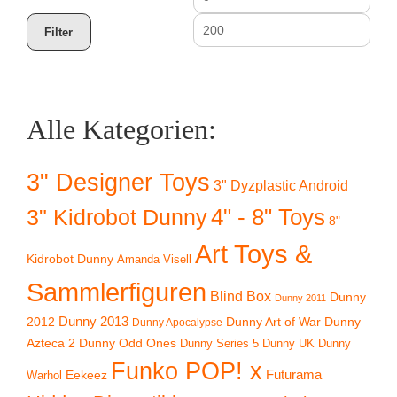
Preis
Prei
Filter
Alle Kategorien:
3" Designer Toys
3" Dyzplastic Android
4" - 8" Toys
3" Kidrobot Dunny
8"
Art Toys &
Kidrobot Dunny
Amanda Visell
Sammlerfiguren
Blind Box
Dunny
Dunny 2011
2012
Dunny 2013
Dunny Art of War
Dunny
Dunny Apocalypse
Azteca 2
Dunny Odd Ones
Dunny UK
Dunny
Dunny Series 5
Funko POP! x
Eekeez
Futurama
Warhol