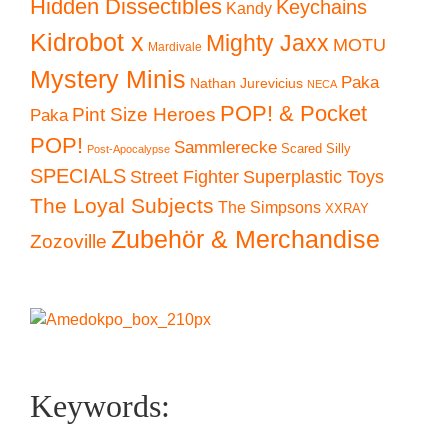
Hidden Dissectibles
Keychains
Kandy
Kidrobot x
Mighty Jaxx
MOTU
Mardivale
Mystery Minis
Paka
Nathan Jurevicius
NECA
POP! & Pocket
Pint Size Heroes
Paka
POP!
Sammlerecke
Scared Silly
Post-Apocalypse
SPECIALS
Superplastic Toys
Street Fighter
The Loyal Subjects
The Simpsons
XXRAY
Zubehör & Merchandise
Zozoville
Keywords: