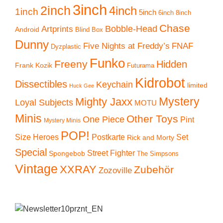
3inch
2inch
4inch
1inch
5inch
6inch
8inch
Chase
Artprints
Bobble-Head
Android
Blind Box
Dunny
Five Nights at Freddy’s
FNAF
Dyzplastic
Funko
Freeny
Hidden
Frank Kozik
Futurama
Kidrobot
Dissectibles
Keychain
limited
Huck Gee
Mystery
Mighty Jaxx
Loyal Subjects
MOTU
Minis
Other Toys
One Piece
Pint
Mystery Minis
POP!
Size Heroes
Postkarte
Set
Rick and Morty
Special
Street Fighter
Spongebob
The Simpsons
Vintage
XXRAY
Zubehör
Zozoville