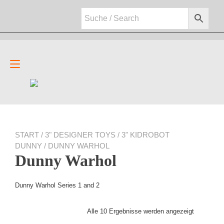
Zum
Inhalt
springen
Navigation
umschalten
START
/
3" DESIGNER TOYS
/
3" KIDROBOT
DUNNY
/ DUNNY WARHOL
Dunny Warhol
Dunny Warhol Series 1 and 2
Alle 10 Ergebnisse werden angezeigt