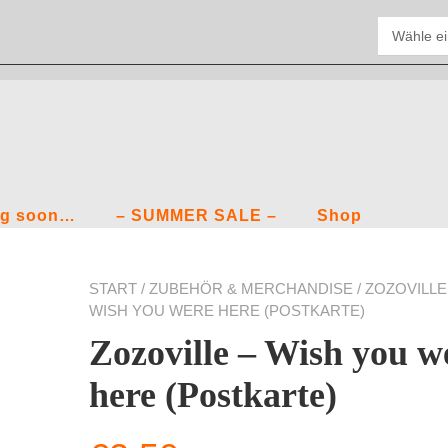
g soon…
– SUMMER SALE –
Shop
START
/
ZUBEHÖR & MERCHANDISE
/ ZOZOVILLE
WISH YOU WERE HERE (POSTKARTE)
Zozoville – Wish you w
here (Postkarte)