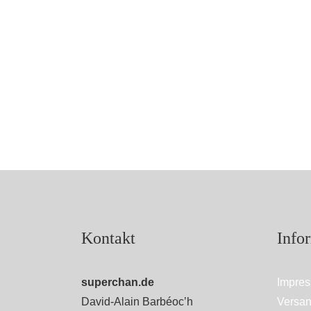
Kontakt
Info
superchan.de
Impre
David-Alain Barbéoc’h
Versan