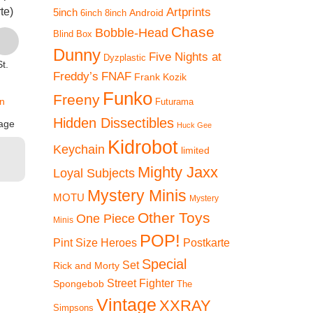
Artprints
te)
Turtles (Postkarte)
Landsc
5inch
Android
6inch
8inch
€
2,50
Hank (P
Chase
Bobble-Head
€
2,50
Blind Box
inkl. 19 % MwSt.
€
2
Dunny
Five Nights at
Dyzplastic
t.
inkl. 19 % MwSt.
zzgl.
Freddy’s
FNAF
Frank Kozik
inkl. 1
Versandkosten
zzgl.
Funko
Freeny
n
Versandkosten
Futurama
zz
Lieferzeit:
2-3 Tage
Versan
Hidden Dissectibles
age
Lieferzeit:
2-3 Tage
Huck Gee
In den
Lieferzeit
Kidrobot
Keychain
Warenkorb
limited
In den
Warenkorb
In
Mighty Jaxx
Loyal Subjects
Ware
Mystery Minis
MOTU
Mystery
Other Toys
One Piece
Minis
POP!
Pint Size Heroes
Postkarte
Special
Set
Rick and Morty
Street Fighter
Spongebob
The
Vintage
XXRAY
Simpsons