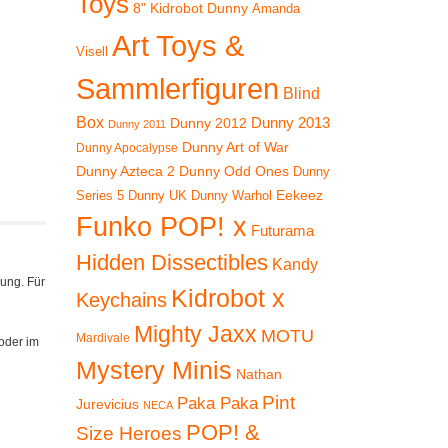
Toys
8" Kidrobot Dunny
Amanda
Art Toys &
Visell
Sammlerfiguren
Blind
Box
Dunny 2012
Dunny 2013
Dunny 2011
Dunny Art of War
Dunny Apocalypse
Dunny Azteca 2
Dunny Odd Ones
Dunny
Eekeez
Dunny UK
Dunny Warhol
Series 5
Funko POP! x
Futurama
Hidden Dissectibles
Kandy
rung. Für
Kidrobot x
Keychains
Mighty Jaxx
MOTU
Mardivale
oder im
Mystery Minis
Nathan
Pint
Paka Paka
Jurevicius
NECA
POP! &
Size Heroes