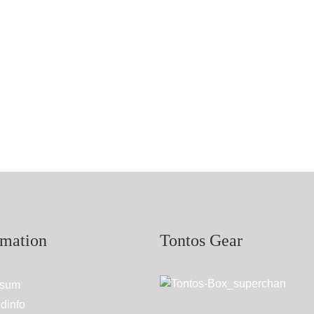
rmation
Tontos Gear
ssum
dinfo