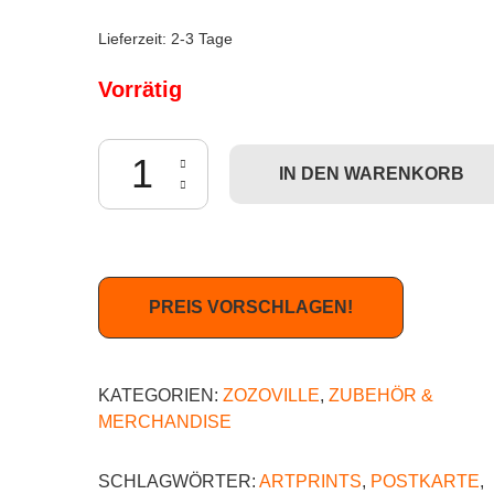
Lieferzeit:
2-3 Tage
Vorrätig
Zozoville - Wish you were here (Postkarte) Menge
IN DEN WARENKORB
PREIS VORSCHLAGEN!
KATEGORIEN:
ZOZOVILLE
,
ZUBEHÖR &
MERCHANDISE
SCHLAGWÖRTER:
ARTPRINTS
,
POSTKARTE
,