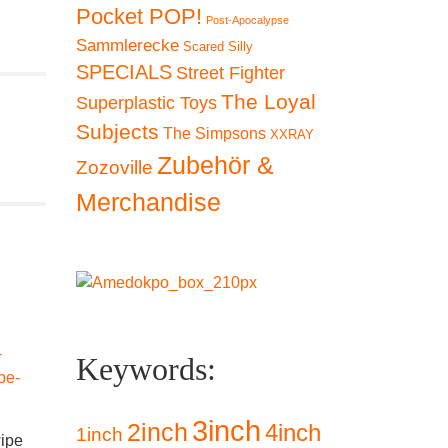
Pocket POP!
Post-Apocalypse
Sammlerecke
Scared Silly
SPECIALS
Street Fighter
The Loyal
Superplastic Toys
Subjects
The Simpsons
XXRAY
Zubehör &
Zozoville
Merchandise
Keywords:
Zozoville – One
3inch
2inch
4inch
1inch
wipe
(Postkarte)
Zozoville – Turds and
Zozovill