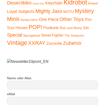
Kidrobot
Dissectibles
Keychain
limited
Huck Gee
Mystery
Mighty Jaxx
Loyal Subjects
MOTU
Minis
Other Toys
One Piece
Pint
Mystery Minis
POP!
Size Heroes
Postkarte
Set
Rick and Morty
Special
Street Fighter
Spongebob
The Simpsons
Vintage
XXRAY
Zubehör
Zozoville
Name oder Alias
eMail