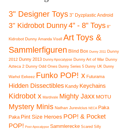
3" Designer Toys
3" Dyzplastic Android
4" - 8" Toys
3" Kidrobot Dunny
8"
Art Toys &
Kidrobot Dunny
Amanda Visell
Sammlerfiguren
Blind Box
Dunny
Dunny 2011
2012
Dunny 2013
Dunny Art of War
Dunny
Dunny Apocalypse
Azteca 2
Dunny Odd Ones
Dunny UK
Dunny
Dunny Series 5
Funko POP! x
Eekeez
Futurama
Warhol
Hidden Dissectibles
Keychains
Kandy
Kidrobot x
Mighty Jaxx
MOTU
Mardivale
Mystery Minis
Paka
Nathan Jurevicius
NECA
POP! & Pocket
Pint Size Heroes
Paka
POP!
Sammlerecke
Scared Silly
Post-Apocalypse