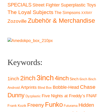
SPECIALS
Superplastic Toys
Street Fighter
The Loyal Subjects
The Simpsons
XXRAY
Zubehör & Merchandise
Zozoville
Keywords:
3inch
2inch
4inch
1inch
5inch
6inch
8inch
Chase
Artprints
Bobble-Head
Android
Blind Box
Dunny
Five Nights at Freddy’s
FNAF
Dyzplastic
Funko
Freeny
Hidden
Frank Kozik
Futurama