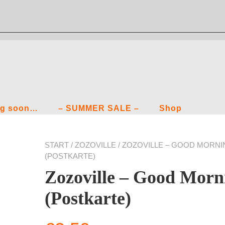
g soon…
– SUMMER SALE –
Shop
START
/
ZOZOVILLE
/ ZOZOVILLE – GOOD MORNI
(POSTKARTE)
Zozoville – Good Morn
(Postkarte)