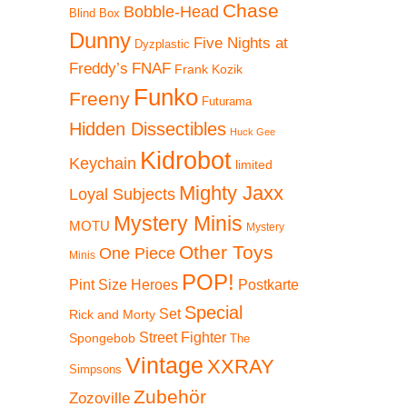
Chase
Bobble-Head
Blind Box
Dunny
Five Nights at
Dyzplastic
Freddy’s
FNAF
Frank Kozik
Funko
Freeny
Futurama
Hidden Dissectibles
Huck Gee
Kidrobot
Keychain
limited
Mighty Jaxx
Loyal Subjects
Mystery Minis
MOTU
Mystery
Other Toys
One Piece
Minis
POP!
Pint Size Heroes
Postkarte
Special
Set
Rick and Morty
Street Fighter
Spongebob
The
Vintage
XXRAY
Simpsons
Zubehör
Zozoville