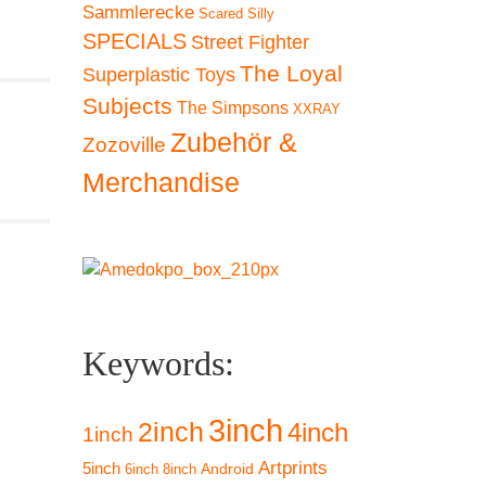
Sammlerecke
Scared Silly
SPECIALS
Street Fighter
The Loyal
Superplastic Toys
Subjects
The Simpsons
XXRAY
Zubehör &
Zozoville
Merchandise
Keywords:
3inch
2inch
4inch
1inch
Artprints
5inch
Android
6inch
8inch