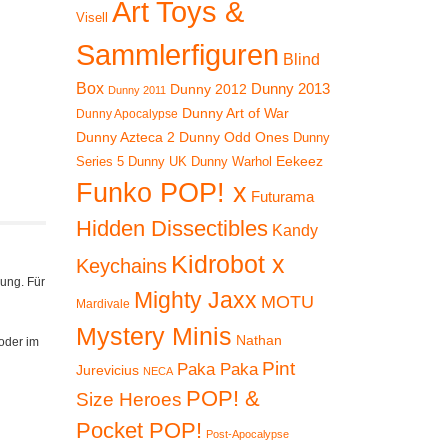
Art Toys &
Visell
Sammlerfiguren
Blind
Box
Dunny 2012
Dunny 2013
Dunny 2011
Dunny Art of War
Dunny Apocalypse
Dunny Azteca 2
Dunny Odd Ones
Dunny
Eekeez
Dunny UK
Dunny Warhol
Series 5
Funko POP! x
Futurama
Hidden Dissectibles
Kandy
Kidrobot x
Keychains
rung. Für
Mighty Jaxx
MOTU
Mardivale
Mystery Minis
Nathan
oder im
Pint
Paka Paka
Jurevicius
NECA
POP! &
Size Heroes
Pocket POP!
Post-Apocalypse