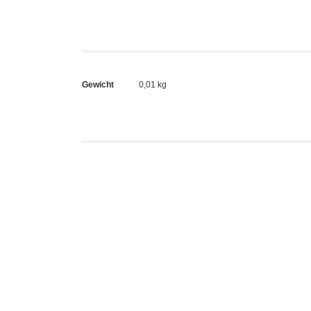
Gewicht
0,01 kg
Zozo