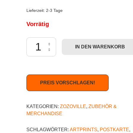
Lieferzeit:
2-3 Tage
Vorrätig
Zozoville - Good Morning (Postkarte) Menge
IN DEN WARENKORB
PREIS VORSCHLAGEN!
KATEGORIEN:
ZOZOVILLE
,
ZUBEHÖR &
MERCHANDISE
SCHLAGWÖRTER:
ARTPRINTS
,
POSTKARTE
,