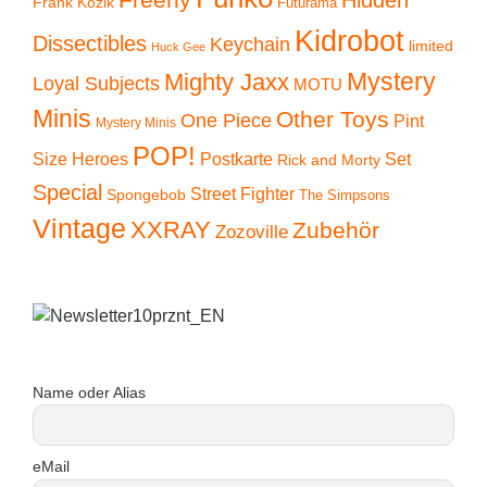
Frank Kozik
Futurama
Kidrobot
Dissectibles
Keychain
limited
Huck Gee
Mystery
Mighty Jaxx
Loyal Subjects
MOTU
Minis
Other Toys
One Piece
Pint
Mystery Minis
POP!
Size Heroes
Postkarte
Set
Rick and Morty
Special
Street Fighter
Spongebob
The Simpsons
Vintage
XXRAY
Zubehör
Zozoville
Name oder Alias
eMail