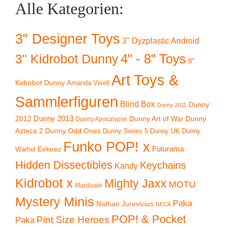
Alle Kategorien:
3" Designer Toys
3" Dyzplastic Android
4" - 8" Toys
3" Kidrobot Dunny
8"
Art Toys &
Kidrobot Dunny
Amanda Visell
Sammlerfiguren
Blind Box
Dunny
Dunny 2011
2012
Dunny 2013
Dunny Art of War
Dunny
Dunny Apocalypse
Azteca 2
Dunny Odd Ones
Dunny UK
Dunny
Dunny Series 5
Funko POP! x
Eekeez
Futurama
Warhol
Hidden Dissectibles
Keychains
Kandy
Kidrobot x
Mighty Jaxx
MOTU
Mardivale
Mystery Minis
Paka
Nathan Jurevicius
NECA
POP! & Pocket
Pint Size Heroes
Paka