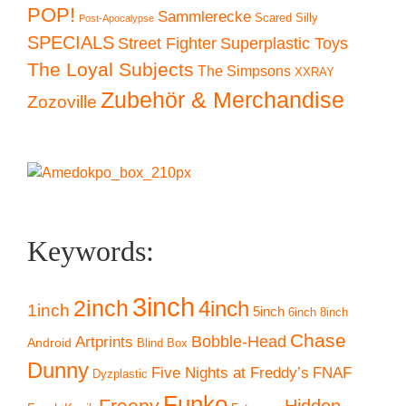
POP!
Sammlerecke
Scared Silly
Post-Apocalypse
SPECIALS
Superplastic Toys
Street Fighter
The Loyal Subjects
The Simpsons
XXRAY
Zubehör & Merchandise
Zozoville
Keywords:
3inch
2inch
4inch
1inch
5inch
6inch
8inch
Chase
Artprints
Bobble-Head
Android
Blind Box
Dunny
Five Nights at Freddy’s
FNAF
Dyzplastic
Funko
Freeny
Hidden