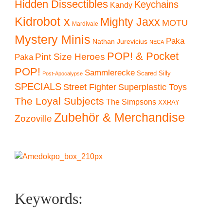
Hidden Dissectibles
Keychains
Kandy
Kidrobot x
Mighty Jaxx
MOTU
Mardivale
Mystery Minis
Paka
Nathan Jurevicius
NECA
POP! & Pocket
Pint Size Heroes
Paka
POP!
Sammlerecke
Scared Silly
Post-Apocalypse
SPECIALS
Superplastic Toys
Street Fighter
The Loyal Subjects
The Simpsons
XXRAY
Zubehör & Merchandise
Zozoville
Keywords: