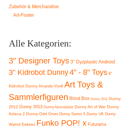
Zubehör & Merchandise
Art-Poster
Alle Kategorien:
3" Designer Toys
3" Dyzplastic Android
4" - 8" Toys
3" Kidrobot Dunny
8"
Art Toys &
Kidrobot Dunny
Amanda Visell
Sammlerfiguren
Blind Box
Dunny
Dunny 2011
2012
Dunny 2013
Dunny Art of War
Dunny
Dunny Apocalypse
Azteca 2
Dunny Odd Ones
Dunny UK
Dunny
Dunny Series 5
Funko POP! x
Eekeez
Futurama
Warhol