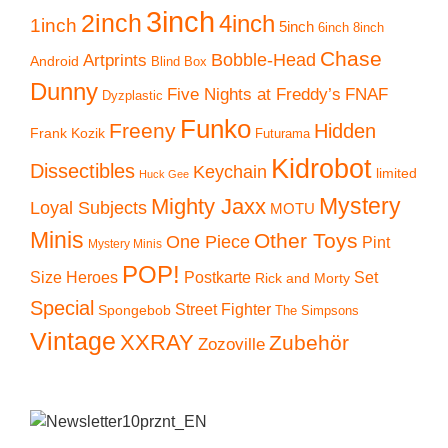
3inch
2inch
4inch
1inch
5inch
6inch
8inch
Chase
Artprints
Bobble-Head
Android
Blind Box
Dunny
Five Nights at Freddy’s
FNAF
Dyzplastic
Funko
Freeny
Hidden
Frank Kozik
Futurama
Kidrobot
Dissectibles
Keychain
limited
Huck Gee
Mystery
Mighty Jaxx
Loyal Subjects
MOTU
Minis
Other Toys
One Piece
Pint
Mystery Minis
POP!
Size Heroes
Postkarte
Set
Rick and Morty
Special
Street Fighter
Spongebob
The Simpsons
Vintage
XXRAY
Zubehör
Zozoville