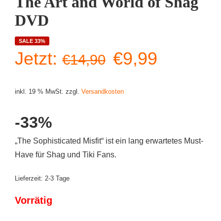
The Art and World of Shag
DVD
SALE 33%
Ursprüngliche
Aktuelle
Jetzt:
€
9,99
€
14,90
Preis
Preis
inkl. 19 % MwSt.
zzgl.
Versandkosten
war:
ist:
-33%
€14,90
€9,99.
„The Sophisticated Misfit“ ist ein lang erwartetes Must-
Have für Shag und Tiki Fans.
Lieferzeit:
2-3 Tage
Vorrätig