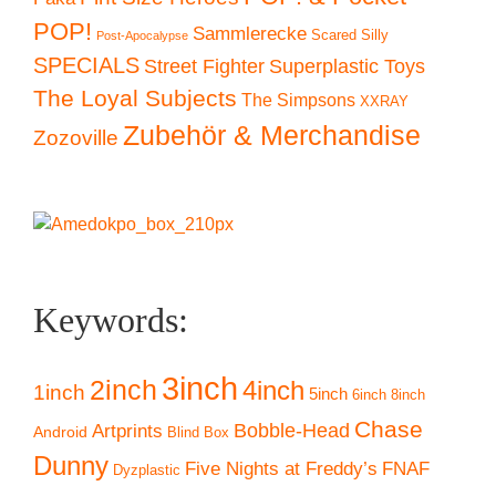
POP!
Sammlerecke
Scared Silly
Post-Apocalypse
SPECIALS
Superplastic Toys
Street Fighter
The Loyal Subjects
The Simpsons
XXRAY
Zubehör & Merchandise
Zozoville
Keywords:
3inch
2inch
4inch
1inch
5inch
6inch
8inch
Chase
Artprints
Bobble-Head
Android
Blind Box
Dunny
Five Nights at Freddy’s
FNAF
Dyzplastic