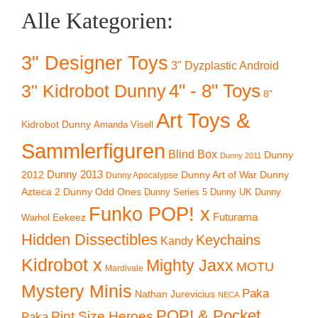
Alle Kategorien:
3" Designer Toys
3" Dyzplastic Android
4" - 8" Toys
3" Kidrobot Dunny
8"
Art Toys &
Kidrobot Dunny
Amanda Visell
Sammlerfiguren
Blind Box
Dunny
Dunny 2011
2012
Dunny 2013
Dunny Art of War
Dunny
Dunny Apocalypse
Azteca 2
Dunny Odd Ones
Dunny UK
Dunny
Dunny Series 5
Funko POP! x
Eekeez
Futurama
Warhol
Hidden Dissectibles
Keychains
Kandy
Kidrobot x
Mighty Jaxx
MOTU
Mardivale
Mystery Minis
Paka
Nathan Jurevicius
NECA
POP! & Pocket
Pint Size Heroes
Paka