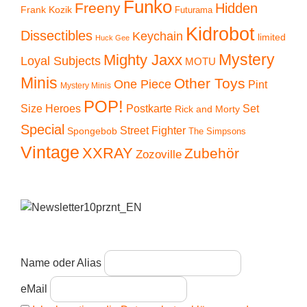
Funko
Freeny
Hidden
Frank Kozik
Futurama
Kidrobot
Dissectibles
Keychain
limited
Huck Gee
Mystery
Mighty Jaxx
Loyal Subjects
MOTU
Minis
Other Toys
One Piece
Pint
Mystery Minis
POP!
Size Heroes
Postkarte
Set
Rick and Morty
Special
Street Fighter
Spongebob
The Simpsons
Vintage
XXRAY
Zubehör
Zozoville
Name oder Alias
eMail