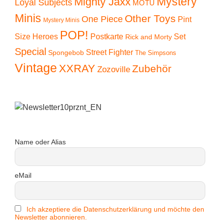
Mystery
Mighty Jaxx
Loyal Subjects
MOTU
Minis
Other Toys
One Piece
Pint
Mystery Minis
POP!
Size Heroes
Postkarte
Set
Rick and Morty
Special
Street Fighter
Spongebob
The Simpsons
Vintage
XXRAY
Zubehör
Zozoville
Name oder Alias
eMail
Ich akzeptiere die Datenschutzerklärung und möchte den
Newsletter abonnieren.