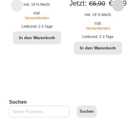
Ursprüng
Ak
Jetzt:
€
4,99
J
€
6,90
inkl. 19 % MwSt.
Preis
Pr
zzgl.
inkl. 19 % MwSt.
Versandkosten
war:
ist
zzgl.
Lieferzeit:
2-3 Tage
Versandkosten
€6,90
€4
Lieferzeit:
2-3 Tage
In den Warenkorb
In den Warenkorb
Suchen
Suchen