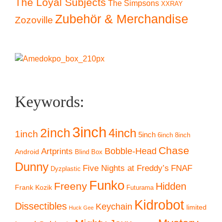
The Loyal Subjects
The Simpsons
XXRAY
Zubehör & Merchandise
Zozoville
Keywords:
3inch
2inch
4inch
1inch
5inch
6inch
8inch
Chase
Artprints
Bobble-Head
Android
Blind Box
Dunny
Five Nights at Freddy’s
FNAF
Dyzplastic
Funko
Freeny
Hidden
Frank Kozik
Futurama
Kidrobot
Dissectibles
Keychain
limited
Huck Gee