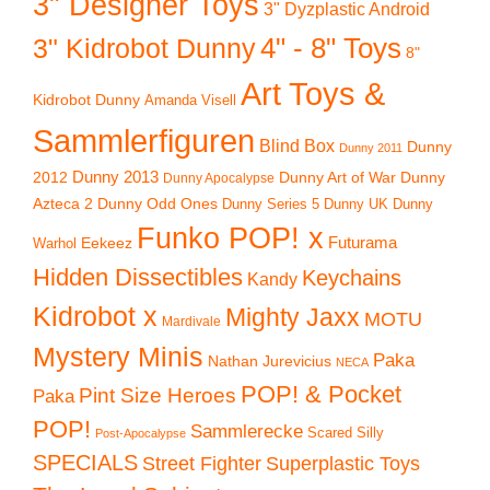
3" Designer Toys
3" Dyzplastic Android
4" - 8" Toys
3" Kidrobot Dunny
8"
Art Toys &
Kidrobot Dunny
Amanda Visell
Sammlerfiguren
Blind Box
Dunny
Dunny 2011
2012
Dunny 2013
Dunny Art of War
Dunny
Dunny Apocalypse
Azteca 2
Dunny Odd Ones
Dunny UK
Dunny
Dunny Series 5
Funko POP! x
Eekeez
Futurama
Warhol
Hidden Dissectibles
Keychains
Kandy
Kidrobot x
Mighty Jaxx
MOTU
Mardivale
Mystery Minis
Paka
Nathan Jurevicius
NECA
POP! & Pocket
Pint Size Heroes
Paka
POP!
Sammlerecke
Scared Silly
Post-Apocalypse
SPECIALS
Superplastic Toys
Street Fighter