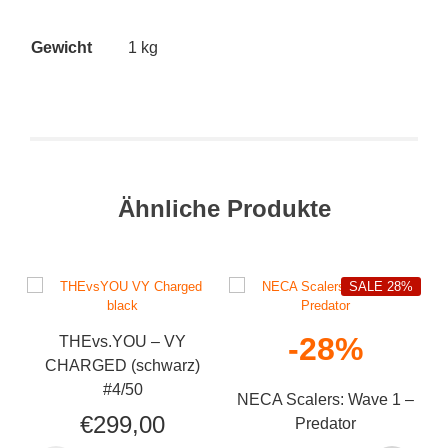
Gewicht
1 kg
Ähnliche Produkte
SALE 28%
-28%
THEvs.YOU – VY
CHARGED (schwarz)
#4/50
NECA Scalers: Wave 1 –
N
€
299,00
Predator