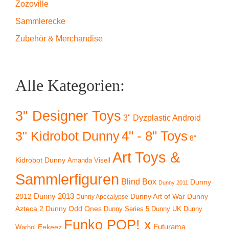
Zozoville
Sammlerecke
Zubehör & Merchandise
Alle Kategorien:
3" Designer Toys
3" Dyzplastic Android
4" - 8" Toys
3" Kidrobot Dunny
8"
Art Toys &
Kidrobot Dunny
Amanda Visell
Sammlerfiguren
Blind Box
Dunny
Dunny 2011
2012
Dunny 2013
Dunny Art of War
Dunny
Dunny Apocalypse
Azteca 2
Dunny Odd Ones
Dunny UK
Dunny
Dunny Series 5
Funko POP! x
Eekeez
Futurama
Warhol