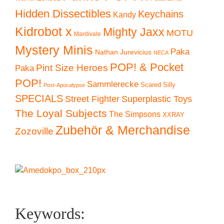
Hidden Dissectibles
Keychains
Kandy
Kidrobot x
Mighty Jaxx
MOTU
Mardivale
Mystery Minis
Paka
Nathan Jurevicius
NECA
POP! & Pocket
Pint Size Heroes
Paka
POP!
Sammlerecke
Scared Silly
Post-Apocalypse
SPECIALS
Superplastic Toys
Street Fighter
The Loyal Subjects
The Simpsons
XXRAY
Zubehör & Merchandise
Zozoville
Keywords: