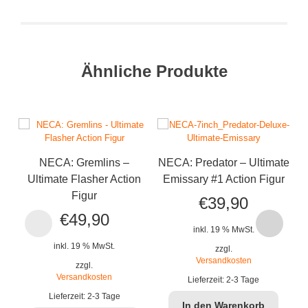
Ähnliche Produkte
NECA: Gremlins –
NECA: Predator – Ultimate
Ultimate Flasher Action
Emissary #1 Action Figur
Figur
€
39,90
N
€
49,90
inkl. 19 % MwSt.
J
inkl. 19 % MwSt.
zzgl.
Versandkosten
zzgl.
Versandkosten
Lieferzeit:
2-3 Tage
Lieferzeit:
2-3 Tage
In den Warenkorb