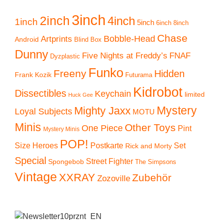
3inch
2inch
4inch
1inch
5inch
6inch
8inch
Chase
Artprints
Bobble-Head
Android
Blind Box
Dunny
Five Nights at Freddy’s
FNAF
Dyzplastic
Funko
Freeny
Hidden
Frank Kozik
Futurama
Kidrobot
Dissectibles
Keychain
limited
Huck Gee
Mystery
Mighty Jaxx
Loyal Subjects
MOTU
Minis
Other Toys
One Piece
Pint
Mystery Minis
POP!
Size Heroes
Postkarte
Set
Rick and Morty
Special
Street Fighter
Spongebob
The Simpsons
Vintage
XXRAY
Zubehör
Zozoville