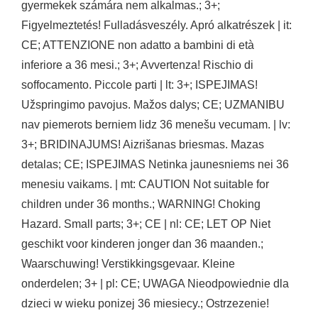
gyermekek számára nem alkalmas.; 3+;
Figyelmeztetés! Fulladásveszély. Apró alkatrészek | it:
CE; ATTENZIONE non adatto a bambini di età
inferiore a 36 mesi.; 3+; Avvertenza! Rischio di
soffocamento. Piccole parti | lt: 3+; ISPEJIMAS!
Užspringimo pavojus. Mažos dalys; CE; UZMANIBU
nav piemerots berniem lidz 36 menešu vecumam. | lv:
3+; BRIDINAJUMS! Aizrišanas briesmas. Mazas
detalas; CE; ISPEJIMAS Netinka jaunesniems nei 36
menesiu vaikams. | mt: CAUTION Not suitable for
children under 36 months.; WARNING! Choking
Hazard. Small parts; 3+; CE | nl: CE; LET OP Niet
geschikt voor kinderen jonger dan 36 maanden.;
Waarschuwing! Verstikkingsgevaar. Kleine
onderdelen; 3+ | pl: CE; UWAGA Nieodpowiednie dla
dzieci w wieku ponizej 36 miesiecy.; Ostrzezenie!