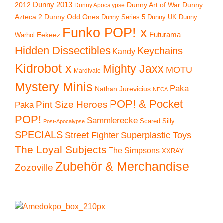
2012
Dunny 2013
Dunny Art of War
Dunny
Dunny Apocalypse
Azteca 2
Dunny Odd Ones
Dunny UK
Dunny
Dunny Series 5
Funko POP! x
Eekeez
Futurama
Warhol
Hidden Dissectibles
Keychains
Kandy
Kidrobot x
Mighty Jaxx
MOTU
Mardivale
Mystery Minis
Paka
Nathan Jurevicius
NECA
POP! & Pocket
Pint Size Heroes
Paka
POP!
Sammlerecke
Scared Silly
Post-Apocalypse
SPECIALS
Superplastic Toys
Street Fighter
The Loyal Subjects
The Simpsons
XXRAY
Zubehör & Merchandise
Zozoville