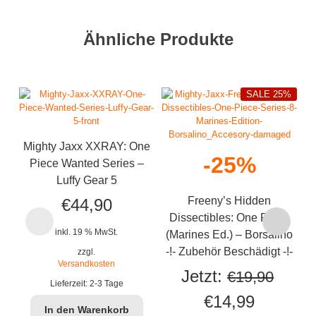
Ähnliche Produkte
SALE 25%
Mighty Jaxx XXRAY: One
-25%
Piece Wanted Series –
Luffy Gear 5
Freeny’s Hidden
€
44,90
Dissectibles: One Piece
inkl. 19 % MwSt.
(Marines Ed.) – Borsalino
-!- Zubehör Beschädigt -!-
zzgl.
Versandkosten
Jetzt:
€
19,90
Lieferzeit:
2-3 Tage
Ursprünglicher
Aktuelle
€
14,99
In den Warenkorb