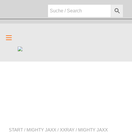
Zum
Inhalt
springen
Navigation
umschalten
START
/
MIGHTY JAXX
/
XXRAY
/ MIGHTY JAXX