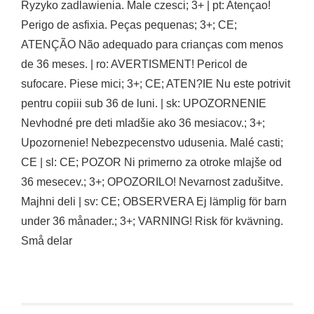
Ryzyko zadlawienia. Male czesci; 3+ | pt: Atençao!
Perigo de asfixia. Peças pequenas; 3+; CE;
ATENÇÃO Não adequado para crianças com menos
de 36 meses. | ro: AVERTISMENT! Pericol de
sufocare. Piese mici; 3+; CE; ATEN?IE Nu este potrivit
pentru copiii sub 36 de luni. | sk: UPOZORNENIE
Nevhodné pre deti mladšie ako 36 mesiacov.; 3+;
Upozornenie! Nebezpecenstvo udusenia. Malé casti;
CE | sl: CE; POZOR Ni primerno za otroke mlajše od
36 mesecev.; 3+; OPOZORILO! Nevarnost zadušitve.
Majhni deli | sv: CE; OBSERVERA Ej lämplig för barn
under 36 månader.; 3+; VARNING! Risk för kvävning.
Små delar