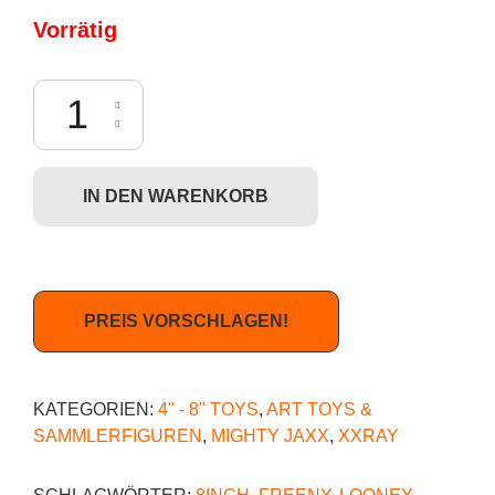
Vorrätig
Mighty Jaxx XXRAY Plus: Looney Tunes - Marvin the Martian (20 cm) 
IN DEN WARENKORB
PREIS VORSCHLAGEN!
KATEGORIEN:
4" - 8" TOYS
,
ART TOYS &
SAMMLERFIGUREN
,
MIGHTY JAXX
,
XXRAY