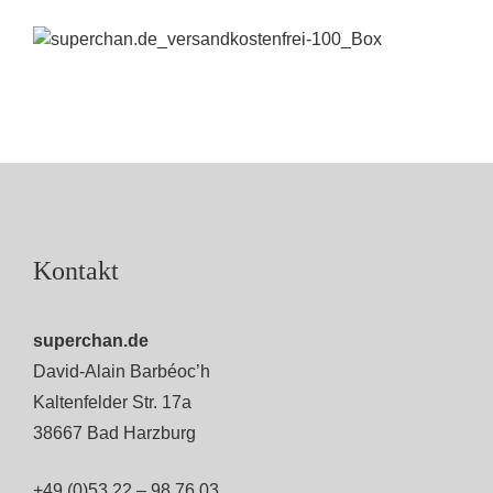
Kontakt
superchan.de
David-Alain Barbéoc’h
Kaltenfelder Str. 17a
38667 Bad Harzburg
+49 (0)53 22 – 98 76 03