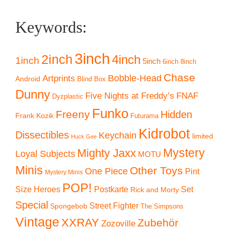
Keywords:
3inch
2inch
4inch
1inch
5inch
6inch
8inch
Chase
Artprints
Bobble-Head
Android
Blind Box
Dunny
Five Nights at Freddy’s
FNAF
Dyzplastic
Funko
Freeny
Hidden
Frank Kozik
Futurama
Kidrobot
Dissectibles
Keychain
limited
Huck Gee
Mystery
Mighty Jaxx
Loyal Subjects
MOTU
Minis
Other Toys
One Piece
Pint
Mystery Minis
POP!
Size Heroes
Postkarte
Set
Rick and Morty
Special
Street Fighter
Spongebob
The Simpsons
Vintage
XXRAY
Zubehör
Zozoville