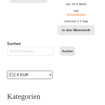
Preis
Preis
inkl. 19 % MwSt.
war:
ist:
zzgl.
Versandkosten
€19,90
€14,99.
Lieferzeit:
2-3 Tage
In den Warenkorb
Suchen
Suchen
Kategorien