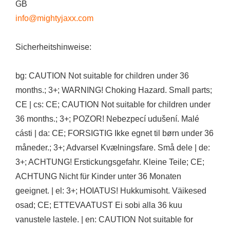
GB
info@mightyjaxx.com
Sicherheitshinweise:
bg: CAUTION Not suitable for children under 36
months.; 3+; WARNING! Choking Hazard. Small parts;
CE | cs: CE; CAUTION Not suitable for children under
36 months.; 3+; POZOR! Nebezpecí udušení. Malé
cásti | da: CE; FORSIGTIG Ikke egnet til børn under 36
måneder.; 3+; Advarsel Kvælningsfare. Små dele | de:
3+; ACHTUNG! Erstickungsgefahr. Kleine Teile; CE;
ACHTUNG Nicht für Kinder unter 36 Monaten
geeignet. | el: 3+; HOIATUS! Hukkumisoht. Väikesed
osad; CE; ETTEVAATUST Ei sobi alla 36 kuu
vanustele lastele. | en: CAUTION Not suitable for