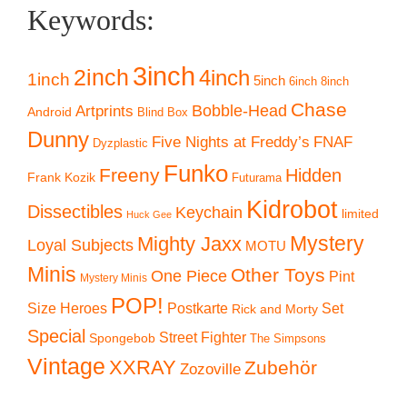
Keywords:
3inch
2inch
4inch
1inch
5inch
6inch
8inch
Chase
Artprints
Bobble-Head
Android
Blind Box
Dunny
Five Nights at Freddy’s
FNAF
Dyzplastic
Funko
Freeny
Hidden
Frank Kozik
Futurama
Kidrobot
Dissectibles
Keychain
limited
Huck Gee
Mystery
Mighty Jaxx
Loyal Subjects
MOTU
Minis
Other Toys
One Piece
Pint
Mystery Minis
POP!
Size Heroes
Postkarte
Set
Rick and Morty
Special
Street Fighter
Spongebob
The Simpsons
Vintage
XXRAY
Zubehör
Zozoville