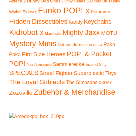
Azteca 2
Dunny Odd Ones
Dunny UK
Dunny
Dunny Series 5
Funko POP! x
Eekeez
Futurama
Warhol
Hidden Dissectibles
Keychains
Kandy
Kidrobot x
Mighty Jaxx
MOTU
Mardivale
Mystery Minis
Paka
Nathan Jurevicius
NECA
POP! & Pocket
Pint Size Heroes
Paka
POP!
Sammlerecke
Scared Silly
Post-Apocalypse
SPECIALS
Superplastic Toys
Street Fighter
The Loyal Subjects
The Simpsons
XXRAY
Zubehör & Merchandise
Zozoville