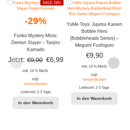
SALE 29%
-29%
YuMe Toys: Jujutsu Kaisen
Yu
Bobble Hero
Funko Mystery Minis:
(Bobbleheads Series) –
Demon Slayer – Tanjiro
Megumi Fushiguro
Kamado
€
9,90
Ursprünglicher
Aktueller
Jetzt:
€
6,99
€
9,90
inkl. 19 % MwSt.
Preis
Preis
inkl. 19 % MwSt.
zzgl.
war:
ist:
zzgl.
Versandkosten
Versandkosten
Lieferzeit:
2-3 Tage
€9,90
€6,99.
Lieferzeit:
2-3 Tage
In den Warenkorb
In den Warenkorb