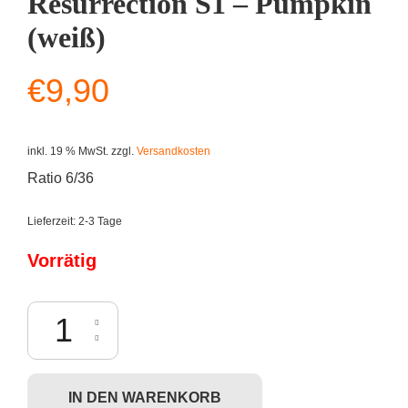
Resurrection S1 – Pumpkin
(weiß)
€
9,90
inkl. 19 % MwSt.
zzgl.
Versandkosten
Ratio 6/36
Lieferzeit:
2-3 Tage
Vorrätig
Mezco Living Dead Dolls: Resurrection S1 - Pumpkin (weiß) Menge
IN DEN WARENKORB