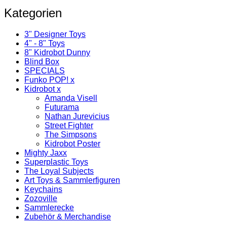
Kategorien
3" Designer Toys
4" - 8" Toys
8" Kidrobot Dunny
Blind Box
SPECIALS
Funko POP! x
Kidrobot x
Amanda Visell
Futurama
Nathan Jurevicius
Street Fighter
The Simpsons
Kidrobot Poster
Mighty Jaxx
Superplastic Toys
The Loyal Subjects
Art Toys & Sammlerfiguren
Keychains
Zozoville
Sammlerecke
Zubehör & Merchandise