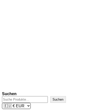
Lieferzeit:
2-3 Tage
In den Warenkorb
Kidrobot x Amanda Visell:
Ferals – Scaredy Cat
€
24,90
inkl. 19 % MwSt.
zzgl.
Versandkosten
Lieferzeit:
2-3 Tage
In den Warenkorb
Suchen
Suchen