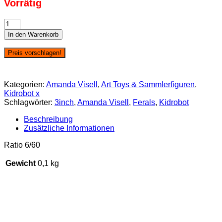
Vorrätig
KR
x
In den Warenkorb
Amanda
Visell:
Preis vorschlagen!
Ferals
-
Girrafagon
Kategorien:
Amanda Visell
,
Art Toys & Sammlerfiguren
,
Menge
Kidrobot x
Schlagwörter:
3inch
,
Amanda Visell
,
Ferals
,
Kidrobot
Beschreibung
Zusätzliche Informationen
Ratio 6/60
Gewicht
0,1 kg