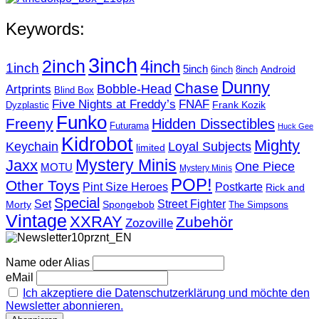
Keywords:
3inch
2inch
4inch
1inch
5inch
Android
6inch
8inch
Dunny
Chase
Artprints
Bobble-Head
Blind Box
Five Nights at Freddy’s
FNAF
Frank Kozik
Dyzplastic
Funko
Freeny
Hidden Dissectibles
Futurama
Huck Gee
Kidrobot
Mighty
Loyal Subjects
Keychain
limited
Mystery Minis
Jaxx
One Piece
MOTU
Mystery Minis
POP!
Other Toys
Pint Size Heroes
Postkarte
Rick and
Special
Street Fighter
Set
Morty
Spongebob
The Simpsons
Vintage
XXRAY
Zubehör
Zozoville
Name oder Alias
eMail
Ich akzeptiere die Datenschutzerklärung und möchte den
Newsletter abonnieren.