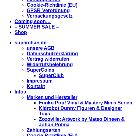
Cookie-Richtlinie (EU)
GPSR-Verordnung
Verpackungsgesetz
Coming soon…
– SUMMER SALE –
Shop
superchan.de
unsere AGB
Datenschutzerklärung
Vertrag widerrufen
Widerrufsbelehrung
SuperCoins
SuperClub
Impressum
Kontakt
Infos
Marken und Hersteller
Funko Pop! Vinyl & Mystery Minis Serien
Kidrobot Dunny Figuren & Designer
Toys
Zozoville: Artwork by Mateo Dineen &
Johan Potma
Zahlungsarten
Cookie-Richtlinie (EU)