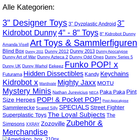
Alle Kategorien:
3" Designer Toys
3"
3" Dyzplastic Android
4" - 8" Toys
Kidrobot Dunny
8" Kidrobot Dunny
Art Toys & Sammlerfiguren
Amanda Visell
Blind Box
Dunny 2012
Dunny 2013
Dunny Apocalypse
Dunny 2011
Dunny Art of War
Dunny Azteca 2
Dunny Odd Ones
Dunny Series 5
Funko POP! x
Eekeez
Dunny UK
Dunny Warhol
Hidden Dissectibles
Keychains
Kandy
Futurama
Kidrobot x
Mighty Jaxx
MOTU
Mardivale
Mystery Minis
Pint
Paka Paka
Nathan Jurevicius
NECA
POP! & Pocket POP!
Size Heroes
Post-Apocalypse
SPECIALS
Sammlerecke
Street Fighter
Scared Silly
The Loyal Subjects
Superplastic Toys
The
Zubehör &
Zozoville
Simpsons
XXRAY
Merchandise