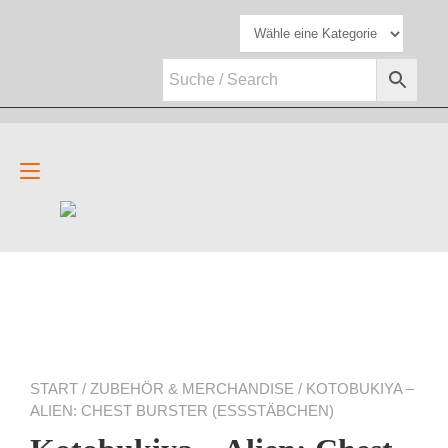
Zum
Inhalt
springen
Navigation
umschalten
START
/
ZUBEHÖR & MERCHANDISE
/ KOTOBUKIYA –
ALIEN: CHEST BURSTER (ESSSTÄBCHEN)