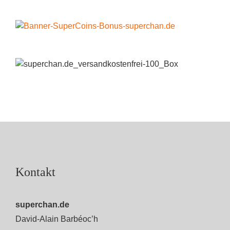
Kontakt
superchan.de
David-Alain Barbéoc’h