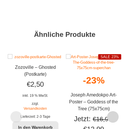
Ähnliche Produkte
SALE 23%
Zozoville – Ghosted
(Postkarte)
-23%
€
2,50
Joseph Amedokpo Art-
inkl. 19 % MwSt.
Poster – Goddess of the
zzgl.
Tree (75x75cm)
Versandkosten
Lieferzeit:
2-3 Tage
Jetzt:
€
16,90
In den Warenkorb
Ursprünglicher
Aktuelle