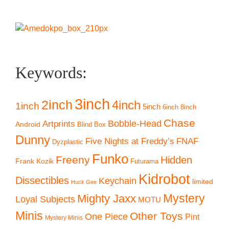
Keywords:
3inch
2inch
4inch
1inch
5inch
6inch
8inch
Chase
Artprints
Bobble-Head
Android
Blind Box
Dunny
Five Nights at Freddy’s
FNAF
Dyzplastic
Funko
Freeny
Hidden
Frank Kozik
Futurama
Kidrobot
Dissectibles
Keychain
limited
Huck Gee
Mystery
Mighty Jaxx
Loyal Subjects
MOTU
Minis
Other Toys
One Piece
Pint
Mystery Minis