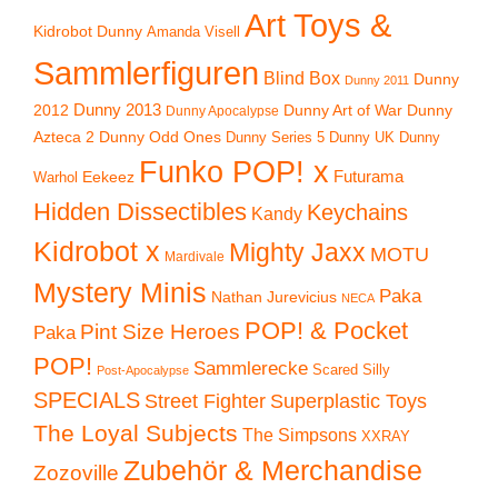
Art Toys &
Kidrobot Dunny
Amanda Visell
Sammlerfiguren
Blind Box
Dunny
Dunny 2011
2012
Dunny 2013
Dunny Art of War
Dunny
Dunny Apocalypse
Azteca 2
Dunny Odd Ones
Dunny UK
Dunny
Dunny Series 5
Funko POP! x
Eekeez
Futurama
Warhol
Hidden Dissectibles
Keychains
Kandy
Kidrobot x
Mighty Jaxx
MOTU
Mardivale
Mystery Minis
Paka
Nathan Jurevicius
NECA
POP! & Pocket
Pint Size Heroes
Paka
POP!
Sammlerecke
Scared Silly
Post-Apocalypse
SPECIALS
Superplastic Toys
Street Fighter
The Loyal Subjects
The Simpsons
XXRAY
Zubehör & Merchandise
Zozoville