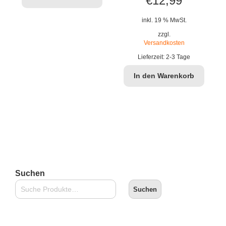
€
12,99
Preis
Preis
inkl. 19 % MwSt.
war:
ist:
zzgl.
Versandkosten
€16,90
€12,99.
Lieferzeit:
2-3 Tage
In den Warenkorb
Suchen
Suchen