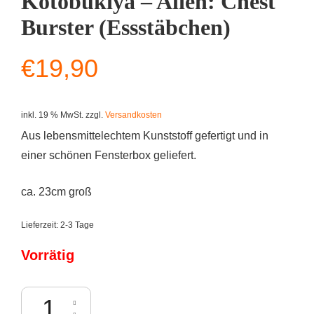
Kotobukiya – Alien: Chest
Burster (Essstäbchen)
€
19,90
inkl. 19 % MwSt.
zzgl.
Versandkosten
Aus lebensmittelechtem Kunststoff gefertigt und in
einer schönen Fensterbox geliefert.
ca. 23cm groß
Lieferzeit:
2-3 Tage
Vorrätig
Kotobukiya - Alien: Chest Burster (Essstäbchen) Menge