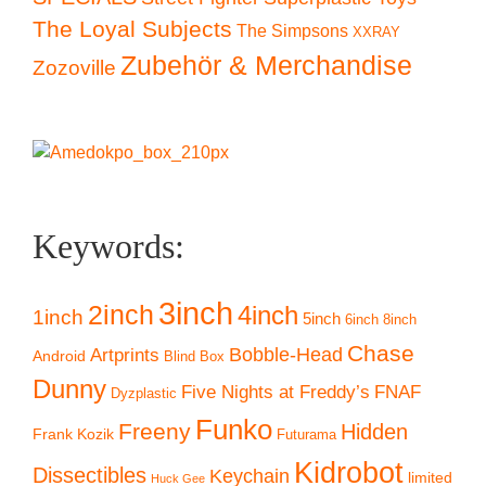
The Loyal Subjects
The Simpsons
XXRAY
Zubehör & Merchandise
Zozoville
Keywords:
3inch
2inch
4inch
1inch
5inch
6inch
8inch
Chase
Artprints
Bobble-Head
Android
Blind Box
Dunny
Five Nights at Freddy’s
FNAF
Dyzplastic
Funko
Freeny
Hidden
Frank Kozik
Futurama
Kidrobot
Dissectibles
Keychain
limited
Huck Gee