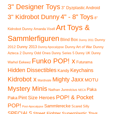
3" Designer Toys
3" Dyzplastic Android
4" - 8" Toys
3" Kidrobot Dunny
8"
Art Toys &
Kidrobot Dunny
Amanda Visell
Sammlerfiguren
Blind Box
Dunny
Dunny 2011
2012
Dunny 2013
Dunny Art of War
Dunny
Dunny Apocalypse
Azteca 2
Dunny Odd Ones
Dunny UK
Dunny
Dunny Series 5
Funko POP! x
Eekeez
Futurama
Warhol
Hidden Dissectibles
Keychains
Kandy
Kidrobot x
Mighty Jaxx
MOTU
Mardivale
Mystery Minis
Paka
Nathan Jurevicius
NECA
POP! & Pocket
Pint Size Heroes
Paka
POP!
Sammlerecke
Scared Silly
Post-Apocalypse
SPECIALS
Superplastic Toys
Street Fighter