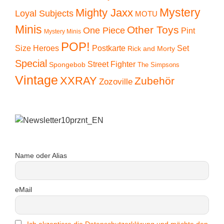
Mystery
Mighty Jaxx
Loyal Subjects
MOTU
Minis
Other Toys
One Piece
Pint
Mystery Minis
POP!
Size Heroes
Postkarte
Set
Rick and Morty
Special
Street Fighter
Spongebob
The Simpsons
Vintage
XXRAY
Zubehör
Zozoville
Name oder Alias
eMail