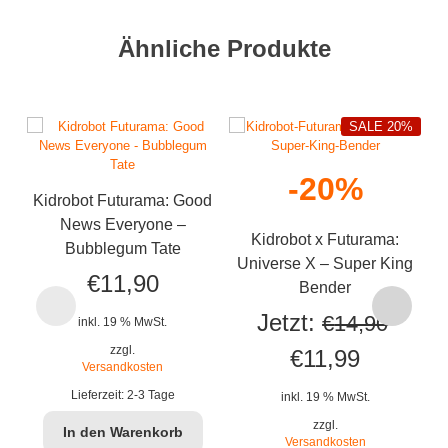
Ähnliche Produkte
SALE 20%
-20%
Kidrobot Futurama: Good
News Everyone –
Kidrobot x Futurama:
Bubblegum Tate
Universe X – Super King
€
11,90
Bender
Jetzt:
€
14,90
inkl. 19 % MwSt.
zzgl.
Ursprünglicher
Aktuelle
€
11,99
Versandkosten
Preis
Preis
Lieferzeit:
2-3 Tage
inkl. 19 % MwSt.
war:
ist:
zzgl.
In den Warenkorb
Versandkosten