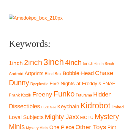
Keywords:
3inch
2inch
4inch
1inch
5inch
6inch
8inch
Chase
Artprints
Bobble-Head
Android
Blind Box
Dunny
Five Nights at Freddy’s
FNAF
Dyzplastic
Funko
Freeny
Hidden
Frank Kozik
Futurama
Kidrobot
Dissectibles
Keychain
limited
Huck Gee
Mystery
Mighty Jaxx
Loyal Subjects
MOTU
Minis
Other Toys
One Piece
Pint
Mystery Minis