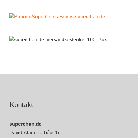
Kontakt
superchan.de
David-Alain Barbéoc’h