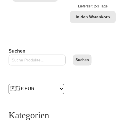
€14,90
€11,99.
Lieferzeit:
2-3 Tage
In den Warenkorb
Suchen
Suchen
Kategorien