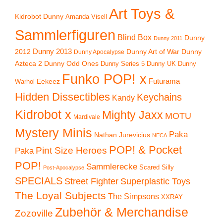
Art Toys &
Kidrobot Dunny
Amanda Visell
Sammlerfiguren
Blind Box
Dunny
Dunny 2011
2012
Dunny 2013
Dunny Art of War
Dunny
Dunny Apocalypse
Azteca 2
Dunny Odd Ones
Dunny UK
Dunny
Dunny Series 5
Funko POP! x
Eekeez
Futurama
Warhol
Hidden Dissectibles
Keychains
Kandy
Kidrobot x
Mighty Jaxx
MOTU
Mardivale
Mystery Minis
Paka
Nathan Jurevicius
NECA
POP! & Pocket
Pint Size Heroes
Paka
POP!
Sammlerecke
Scared Silly
Post-Apocalypse
SPECIALS
Superplastic Toys
Street Fighter
The Loyal Subjects
The Simpsons
XXRAY
Zubehör & Merchandise
Zozoville