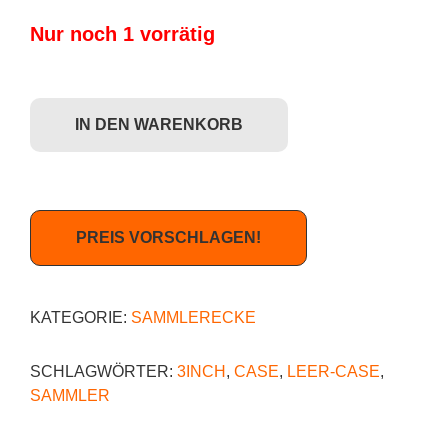
Nur noch 1 vorrätig
Kidrobot x Brandt Peters: Carnies Series - Leer-Case (für Sammler) Me
IN DEN WARENKORB
PREIS VORSCHLAGEN!
KATEGORIE:
SAMMLERECKE
SCHLAGWÖRTER:
3INCH
,
CASE
,
LEER-CASE
,
SAMMLER