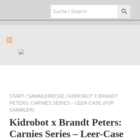
Zum
Inhalt
springen
Navigation
umschalten
START
/
SAMMLERECKE
/ KIDROBOT X BRANDT
PETERS: CARNIES SERIES – LEER-CASE (FÜR
SAMMLER)
Kidrobot x Brandt Peters:
Carnies Series – Leer-Case