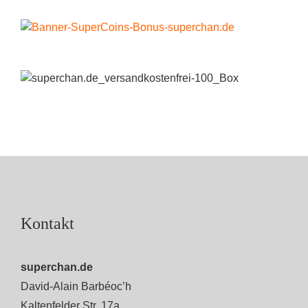
Kontakt
superchan.de
David-Alain Barbéoc’h
Kaltenfelder Str. 17a