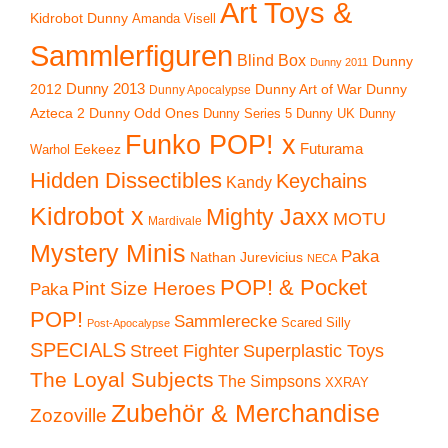
Art Toys &
Kidrobot Dunny
Amanda Visell
Sammlerfiguren
Blind Box
Dunny
Dunny 2011
2012
Dunny 2013
Dunny Art of War
Dunny
Dunny Apocalypse
Azteca 2
Dunny Odd Ones
Dunny UK
Dunny
Dunny Series 5
Funko POP! x
Eekeez
Futurama
Warhol
Hidden Dissectibles
Keychains
Kandy
Kidrobot x
Mighty Jaxx
MOTU
Mardivale
Mystery Minis
Paka
Nathan Jurevicius
NECA
POP! & Pocket
Pint Size Heroes
Paka
POP!
Sammlerecke
Scared Silly
Post-Apocalypse
SPECIALS
Superplastic Toys
Street Fighter
The Loyal Subjects
The Simpsons
XXRAY
Zubehör & Merchandise
Zozoville