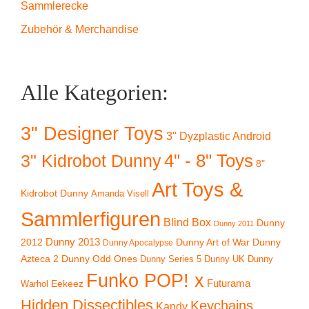
Sammlerecke
Zubehör & Merchandise
Alle Kategorien:
3" Designer Toys
3" Dyzplastic Android
4" - 8" Toys
3" Kidrobot Dunny
8"
Art Toys &
Kidrobot Dunny
Amanda Visell
Sammlerfiguren
Blind Box
Dunny
Dunny 2011
2012
Dunny 2013
Dunny Art of War
Dunny
Dunny Apocalypse
Azteca 2
Dunny Odd Ones
Dunny UK
Dunny
Dunny Series 5
Funko POP! x
Eekeez
Futurama
Warhol
Hidden Dissectibles
Keychains
Kandy