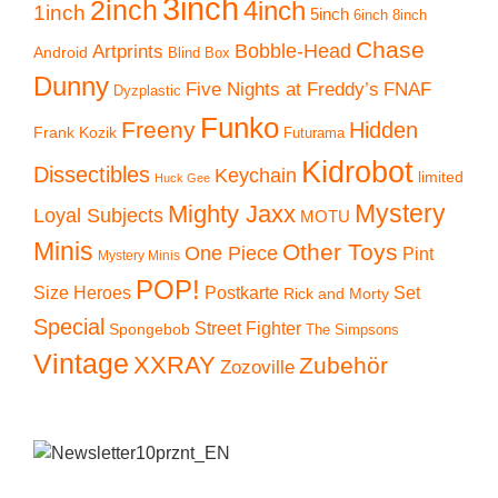
3inch
2inch
4inch
1inch
5inch
6inch
8inch
Chase
Artprints
Bobble-Head
Android
Blind Box
Dunny
Five Nights at Freddy’s
FNAF
Dyzplastic
Funko
Freeny
Hidden
Frank Kozik
Futurama
Kidrobot
Dissectibles
Keychain
limited
Huck Gee
Mystery
Mighty Jaxx
Loyal Subjects
MOTU
Minis
Other Toys
One Piece
Pint
Mystery Minis
POP!
Size Heroes
Postkarte
Set
Rick and Morty
Special
Street Fighter
Spongebob
The Simpsons
Vintage
XXRAY
Zubehör
Zozoville