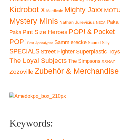
Kidrobot x
Mighty Jaxx
MOTU
Mardivale
Mystery Minis
Paka
Nathan Jurevicius
NECA
POP! & Pocket
Pint Size Heroes
Paka
POP!
Sammlerecke
Scared Silly
Post-Apocalypse
SPECIALS
Superplastic Toys
Street Fighter
The Loyal Subjects
The Simpsons
XXRAY
Zubehör & Merchandise
Zozoville
Keywords: