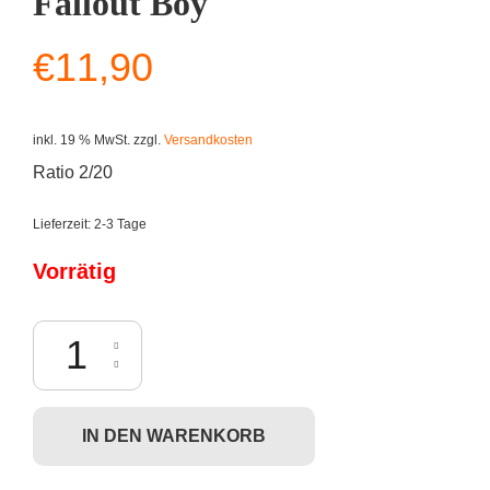
Fallout Boy
€
11,90
inkl. 19 % MwSt.
zzgl.
Versandkosten
Ratio 2/20
Lieferzeit:
2-3 Tage
Vorrätig
Kidrobot x The Simpsons: 25th Anniversary Series - Fallout Boy Menge
IN DEN WARENKORB