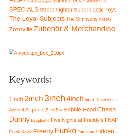
POP!
Sammlerecke
Scared Silly
Post-Apocalypse
SPECIALS
Superplastic Toys
Street Fighter
The Loyal Subjects
The Simpsons
XXRAY
Zubehör & Merchandise
Zozoville
Keywords:
3inch
2inch
4inch
1inch
5inch
6inch
8inch
Chase
Artprints
Bobble-Head
Android
Blind Box
Dunny
Five Nights at Freddy’s
FNAF
Dyzplastic
Funko
Freeny
Hidden
Frank Kozik
Futurama