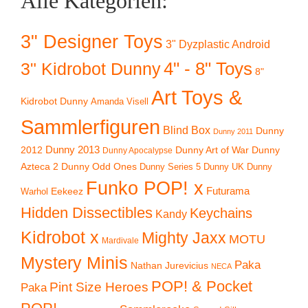
Alle Kategorien:
3" Designer Toys
3" Dyzplastic Android
4" - 8" Toys
3" Kidrobot Dunny
8"
Art Toys &
Kidrobot Dunny
Amanda Visell
Sammlerfiguren
Blind Box
Dunny
Dunny 2011
2012
Dunny 2013
Dunny Art of War
Dunny
Dunny Apocalypse
Azteca 2
Dunny Odd Ones
Dunny UK
Dunny
Dunny Series 5
Funko POP! x
Eekeez
Futurama
Warhol
Hidden Dissectibles
Keychains
Kandy
Kidrobot x
Mighty Jaxx
MOTU
Mardivale
Mystery Minis
Paka
Nathan Jurevicius
NECA
POP! & Pocket
Pint Size Heroes
Paka