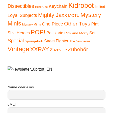
Kidrobot
Dissectibles
Keychain
limited
Huck Gee
Mystery
Mighty Jaxx
Loyal Subjects
MOTU
Minis
Other Toys
One Piece
Pint
Mystery Minis
POP!
Size Heroes
Postkarte
Set
Rick and Morty
Special
Street Fighter
Spongebob
The Simpsons
Vintage
XXRAY
Zubehör
Zozoville
Name oder Alias
eMail