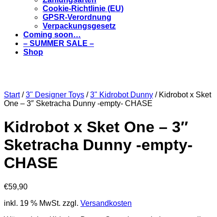
Cookie-Richtlinie (EU)
GPSR-Verordnung
Verpackungsgesetz
Coming soon…
– SUMMER SALE –
Shop
Start
/
3" Designer Toys
/
3" Kidrobot Dunny
/ Kidrobot x Sket
One – 3″ Sketracha Dunny -empty- CHASE
Kidrobot x Sket One – 3″
Sketracha Dunny -empty-
CHASE
€
59,90
inkl. 19 % MwSt.
zzgl.
Versandkosten