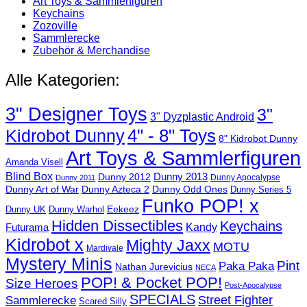
Art Toys & Sammlerfiguren
Keychains
Zozoville
Sammlerecke
Zubehör & Merchandise
Alle Kategorien:
3" Designer Toys
3"
3" Dyzplastic Android
4" - 8" Toys
Kidrobot Dunny
8" Kidrobot Dunny
Art Toys & Sammlerfiguren
Amanda Visell
Blind Box
Dunny 2012
Dunny 2013
Dunny Apocalypse
Dunny 2011
Dunny Art of War
Dunny Azteca 2
Dunny Odd Ones
Dunny Series 5
Funko POP! x
Eekeez
Dunny UK
Dunny Warhol
Hidden Dissectibles
Keychains
Kandy
Futurama
Kidrobot x
Mighty Jaxx
MOTU
Mardivale
Mystery Minis
Pint
Paka Paka
Nathan Jurevicius
NECA
POP! & Pocket POP!
Size Heroes
Post-Apocalypse
SPECIALS
Sammlerecke
Street Fighter
Scared Silly