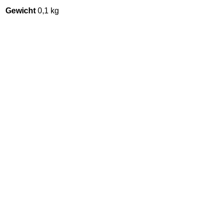
Gewicht
0,1 kg
Dunny Xmas Special –
Chuckboy Reindeer CHASE
€
49,90
inkl. 19 % MwSt.
zzgl.
Versandkosten
Lieferzeit:
2-3 Tage
In den Warenkorb
Kidrobot Dunny Warhol Series