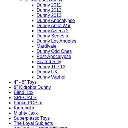
Dunny 2011
Dunny 2012
Dunny 2013
Dunny Apocalypse
Dunny Art of War
Dunny Azteca 2
Dunny Series 5
Dunny Los Angeles
Mardivale
Dunny Odd Ones
Post-Apocalypse
Scared Silly
Dunny The 13
Dunny UK
Dunny Warhol
4" - 8" Toys
8" Kidrobot Dunny
Blind Box
SPECIALS
Funko POP! x
Kidrobot x
Mighty Jaxx
Superplastic Toys
The Loyal Subjects