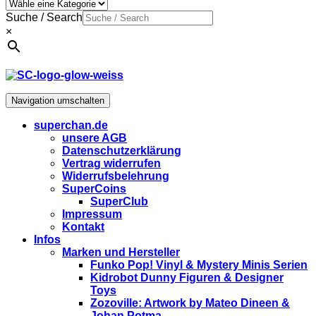
Suche / Search
×
Navigation umschalten
superchan.de
unsere AGB
Datenschutzerklärung
Vertrag widerrufen
Widerrufsbelehrung
SuperCoins
SuperClub
Impressum
Kontakt
Infos
Marken und Hersteller
Funko Pop! Vinyl & Mystery Minis Serien
Kidrobot Dunny Figuren & Designer
Toys
Zozoville: Artwork by Mateo Dineen &
Johan Potma