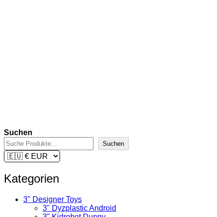
Kidrobot Dunny Xmas Special –
Gingerbread Dunny (reg.) by
Kronk
€
49,90
inkl. 19 % MwSt.
zzgl.
Versandkosten
Lieferzeit:
2-3 Tage
In den Warenkorb
Suchen
Suchen
Kategorien
3" Designer Toys
3" Dyzplastic Android
3" Kidrobot Dunny