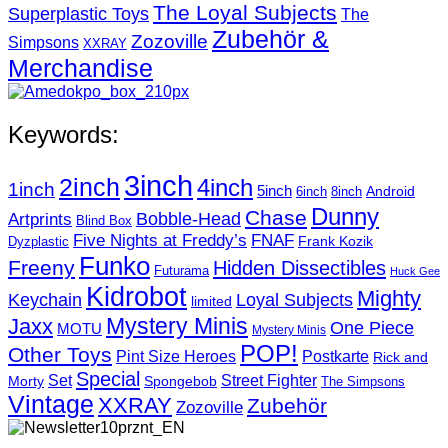
The Loyal Subjects
Superplastic Toys
The
Zubehör &
Zozoville
Simpsons
XXRAY
Merchandise
Keywords:
3inch
2inch
4inch
1inch
5inch
Android
6inch
8inch
Dunny
Chase
Artprints
Bobble-Head
Blind Box
Five Nights at Freddy’s
FNAF
Frank Kozik
Dyzplastic
Funko
Freeny
Hidden Dissectibles
Futurama
Huck Gee
Kidrobot
Mighty
Loyal Subjects
Keychain
limited
Mystery Minis
Jaxx
One Piece
MOTU
Mystery Minis
POP!
Other Toys
Pint Size Heroes
Postkarte
Rick and
Special
Street Fighter
Set
Morty
Spongebob
The Simpsons
Vintage
XXRAY
Zubehör
Zozoville