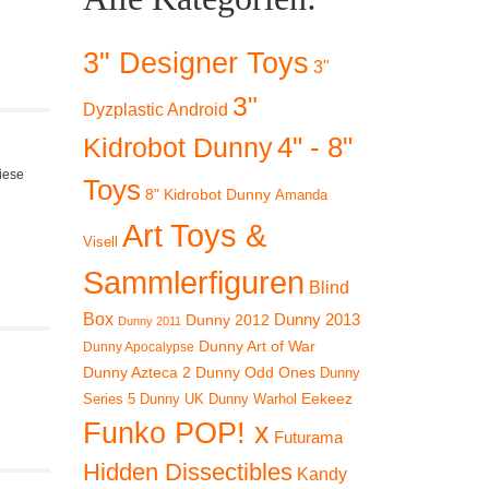
3" Designer Toys
3"
3"
Dyzplastic Android
4" - 8"
Kidrobot Dunny
iese
Toys
8" Kidrobot Dunny
Amanda
Art Toys &
Visell
Sammlerfiguren
Blind
Box
Dunny 2012
Dunny 2013
Dunny 2011
Dunny Art of War
Dunny Apocalypse
Dunny Azteca 2
Dunny Odd Ones
Dunny
Eekeez
Dunny UK
Dunny Warhol
Series 5
Funko POP! x
Futurama
Hidden Dissectibles
Kandy