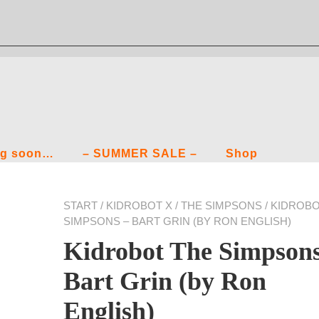
g soon…
– SUMMER SALE –
Shop
START
/
KIDROBOT X
/
THE SIMPSONS
/ KIDROB
SIMPSONS – BART GRIN (BY RON ENGLISH)
Kidrobot The Simpsons
Bart Grin (by Ron
English)