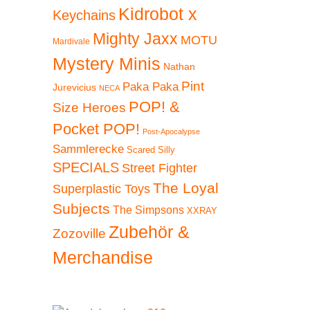
Kidrobot x
Keychains
Mighty Jaxx
MOTU
Mardivale
Mystery Minis
Nathan
Pint
Paka Paka
Jurevicius
NECA
POP! &
Size Heroes
Pocket POP!
Post-Apocalypse
Sammlerecke
Scared Silly
SPECIALS
Street Fighter
The Loyal
Superplastic Toys
Subjects
The Simpsons
XXRAY
Zubehör &
Zozoville
Merchandise