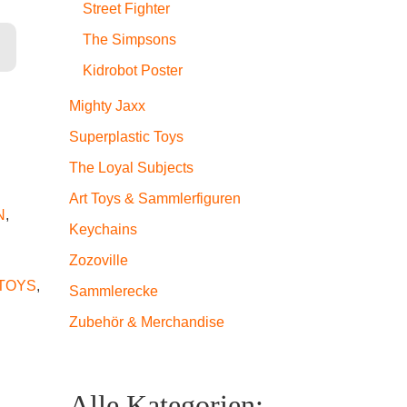
Street Fighter
h) Menge
The Simpsons
Kidrobot Poster
Mighty Jaxx
Superplastic Toys
The Loyal Subjects
Art Toys & Sammlerfiguren
N
,
Keychains
Zozoville
TOYS
,
Sammlerecke
Zubehör & Merchandise
Alle Kategorien: