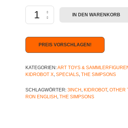
Kidrobot The Simpsons - Bart Grin (by Ron Englis
IN DEN WARENKORB
PREIS VORSCHLAGEN!
KATEGORIEN:
ART TOYS & SAMMLERFIGURE
KIDROBOT X
,
SPECIALS
,
THE SIMPSONS
SCHLAGWÖRTER:
3INCH
,
KIDROBOT
,
OTHER 
RON ENGLISH
,
THE SIMPSONS