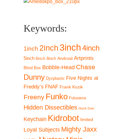
Keywords:
3inch
2inch
4inch
1inch
Artprints
5inch
Android
6inch
8inch
Chase
Bobble-Head
Blind Box
Dunny
Five Nights at
Dyzplastic
Freddy’s
FNAF
Frank Kozik
Funko
Freeny
Futurama
Hidden Dissectibles
Huck Gee
Kidrobot
Keychain
limited
Mighty Jaxx
Loyal Subjects