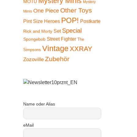
Mystery Minis
MOTU
Mystery
Other Toys
One Piece
Minis
POP!
Pint Size Heroes
Postkarte
Special
Set
Rick and Morty
Street Fighter
Spongebob
The
Vintage
XXRAY
Simpsons
Zubehör
Zozoville
Name oder Alias
eMail