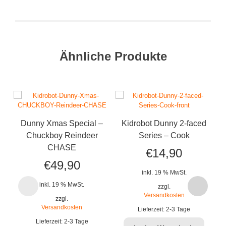
Ähnliche Produkte
Dunny Xmas Special –
Kidrobot Dunny 2-faced
K
Chuckboy Reindeer
Series – Cook
Sp
CHASE
€
14,90
€
49,90
inkl. 19 % MwSt.
inkl. 19 % MwSt.
zzgl.
Versandkosten
zzgl.
Versandkosten
Lieferzeit:
2-3 Tage
Lieferzeit:
2-3 Tage