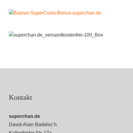
Kontakt
superchan.de
David-Alain Barbéoc’h
Kaltenfelder Str. 17a