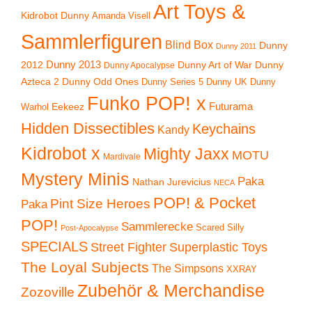
Art Toys &
Kidrobot Dunny
Amanda Visell
Sammlerfiguren
Blind Box
Dunny
Dunny 2011
2012
Dunny 2013
Dunny Art of War
Dunny
Dunny Apocalypse
Azteca 2
Dunny Odd Ones
Dunny UK
Dunny
Dunny Series 5
Funko POP! x
Eekeez
Futurama
Warhol
Hidden Dissectibles
Keychains
Kandy
Kidrobot x
Mighty Jaxx
MOTU
Mardivale
Mystery Minis
Paka
Nathan Jurevicius
NECA
POP! & Pocket
Pint Size Heroes
Paka
POP!
Sammlerecke
Scared Silly
Post-Apocalypse
SPECIALS
Superplastic Toys
Street Fighter
The Loyal Subjects
The Simpsons
XXRAY
Zubehör & Merchandise
Zozoville