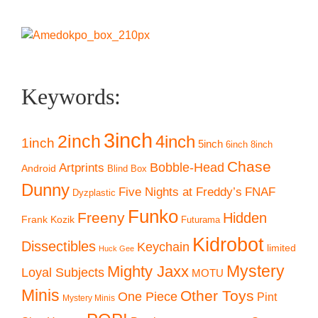
Keywords:
3inch
2inch
4inch
1inch
5inch
6inch
8inch
Chase
Artprints
Bobble-Head
Android
Blind Box
Dunny
Five Nights at Freddy’s
FNAF
Dyzplastic
Funko
Freeny
Hidden
Frank Kozik
Futurama
Kidrobot
Dissectibles
Keychain
limited
Huck Gee
Mystery
Mighty Jaxx
Loyal Subjects
MOTU
Minis
Other Toys
One Piece
Pint
Mystery Minis