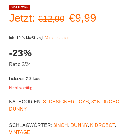
SALE 23%
Ursprüngliche
Aktuelle
Jetzt:
€
9,99
€
12,90
Preis
Preis
inkl. 19 % MwSt.
zzgl.
Versandkosten
war:
ist:
-23%
€12,90
€9,99.
Ratio 2/24
Lieferzeit:
2-3 Tage
Nicht vorrätig
KATEGORIEN:
3" DESIGNER TOYS
,
3" KIDROBOT
DUNNY
SCHLAGWÖRTER:
3INCH
,
DUNNY
,
KIDROBOT
,
VINTAGE