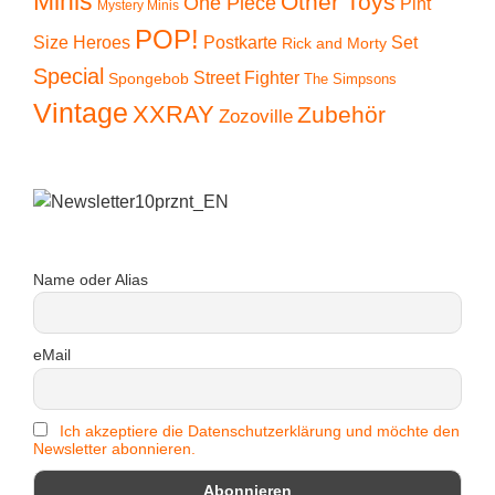
Minis
Other Toys
One Piece
Pint
Mystery Minis
POP!
Size Heroes
Postkarte
Set
Rick and Morty
Special
Street Fighter
Spongebob
The Simpsons
Vintage
XXRAY
Zubehör
Zozoville
Name oder Alias
eMail
Ich akzeptiere die Datenschutzerklärung und möchte den
Newsletter abonnieren.