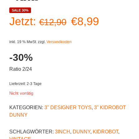
SALE 30%
Ursprüngliche
Aktuelle
Jetzt:
€
8,99
€
12,90
Preis
Preis
inkl. 19 % MwSt.
zzgl.
Versandkosten
war:
ist:
-30%
€12,90
€8,99.
Ratio 2/24
Lieferzeit:
2-3 Tage
Nicht vorrätig
KATEGORIEN:
3" DESIGNER TOYS
,
3" KIDROBOT
DUNNY
SCHLAGWÖRTER:
3INCH
,
DUNNY
,
KIDROBOT
,