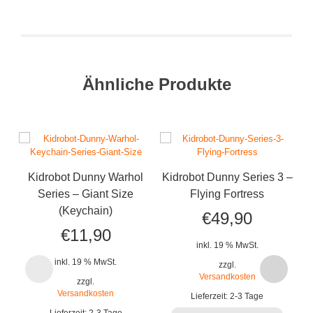
Ähnliche Produkte
Kidrobot Dunny Warhol
Kidrobot Dunny Series 3 –
K
Series – Giant Size
Flying Fortress
(Keychain)
€
49,90
€
11,90
inkl. 19 % MwSt.
inkl. 19 % MwSt.
zzgl.
Versandkosten
zzgl.
Versandkosten
Lieferzeit:
2-3 Tage
Lieferzeit:
2-3 Tage