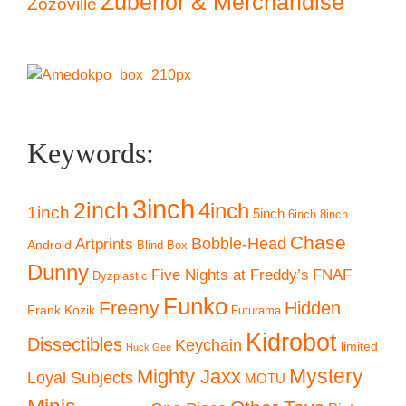
Zubehör & Merchandise
Zozoville
Keywords:
3inch
2inch
4inch
1inch
5inch
6inch
8inch
Chase
Artprints
Bobble-Head
Android
Blind Box
Dunny
Five Nights at Freddy’s
FNAF
Dyzplastic
Funko
Freeny
Hidden
Frank Kozik
Futurama
Kidrobot
Dissectibles
Keychain
limited
Huck Gee
Mystery
Mighty Jaxx
Loyal Subjects
MOTU