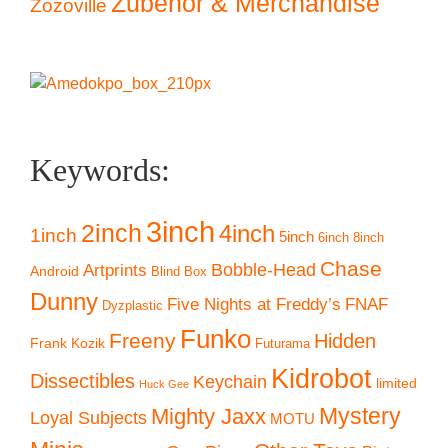
Zubehör & Merchandise
Zozoville
Keywords:
3inch
2inch
4inch
1inch
5inch
6inch
8inch
Chase
Artprints
Bobble-Head
Android
Blind Box
Dunny
Five Nights at Freddy’s
FNAF
Dyzplastic
Funko
Freeny
Hidden
Frank Kozik
Futurama
Kidrobot
Dissectibles
Keychain
limited
Huck Gee
Mystery
Mighty Jaxx
Loyal Subjects
MOTU