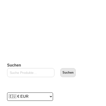
inkl. 19 % MwSt.
zzgl.
Versandkosten
Lieferzeit:
2-3 Tage
In den Warenkorb
Suchen
Suchen