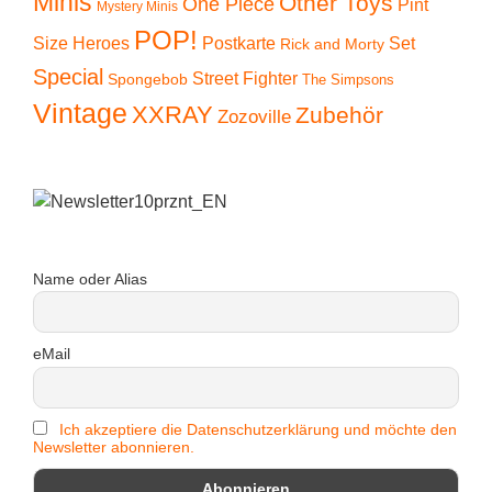
Minis
Other Toys
One Piece
Pint
Mystery Minis
POP!
Size Heroes
Postkarte
Set
Rick and Morty
Special
Street Fighter
Spongebob
The Simpsons
Vintage
XXRAY
Zubehör
Zozoville
Name oder Alias
eMail
Ich akzeptiere die Datenschutzerklärung und möchte den
Newsletter abonnieren.