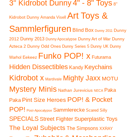
4" - 8" Toys
3" Kidrobot Dunny
8"
Art Toys &
Kidrobot Dunny
Amanda Visell
Sammlerfiguren
Blind Box
Dunny
Dunny 2011
2012
Dunny 2013
Dunny Art of War
Dunny
Dunny Apocalypse
Azteca 2
Dunny Odd Ones
Dunny UK
Dunny
Dunny Series 5
Funko POP! x
Eekeez
Futurama
Warhol
Hidden Dissectibles
Keychains
Kandy
Kidrobot x
Mighty Jaxx
MOTU
Mardivale
Mystery Minis
Paka
Nathan Jurevicius
NECA
POP! & Pocket
Pint Size Heroes
Paka
POP!
Sammlerecke
Scared Silly
Post-Apocalypse
SPECIALS
Superplastic Toys
Street Fighter
The Loyal Subjects
The Simpsons
XXRAY