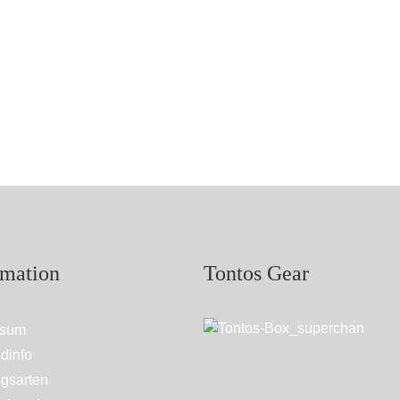
rmation
Tontos Gear
ssum
dinfo
gsarten