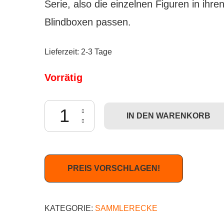
Serie, also die einzelnen Figuren in ihre
Blindboxen passen.
Lieferzeit:
2-3 Tage
Vorrätig
Kidrobot Dunny Series 5 - Leer-Case (für Sammle
IN DEN WARENKORB
PREIS VORSCHLAGEN!
KATEGORIE:
SAMMLERECKE