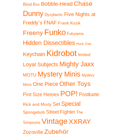
Chase
Bobble-Head
Blind Box
Dunny
Five Nights at
Dyzplastic
Freddy’s
FNAF
Frank Kozik
Funko
Freeny
Futurama
Hidden Dissectibles
Huck Gee
Kidrobot
Keychain
limited
Mighty Jaxx
Loyal Subjects
Mystery Minis
MOTU
Mystery
Other Toys
One Piece
Minis
POP!
Pint Size Heroes
Postkarte
Special
Set
Rick and Morty
Street Fighter
Spongebob
The
Vintage
XXRAY
Simpsons
Zubehör
Zozoville