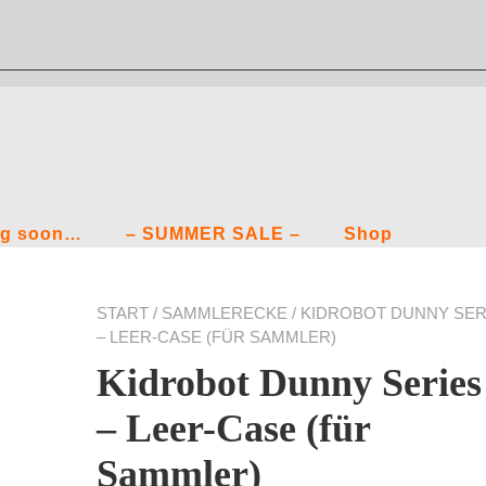
g soon…
– SUMMER SALE –
Shop
START
/
SAMMLERECKE
/ KIDROBOT DUNNY SER
– LEER-CASE (FÜR SAMMLER)
Kidrobot Dunny Series
– Leer-Case (für
Sammler)