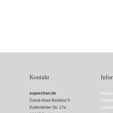
Kontakt
Info
superchan.de
Impre
David-Alain Barbéoc’h
Versan
Kaltenfelder Str. 17a
Zahlun