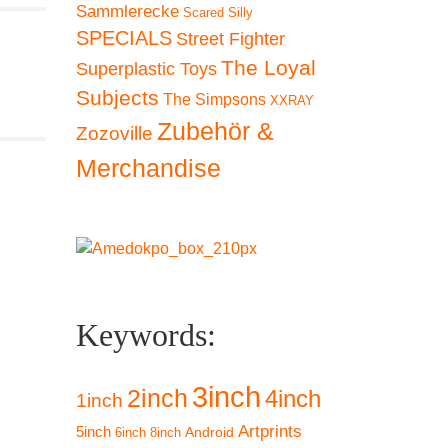
Sammlerecke
Scared Silly
SPECIALS
Street Fighter
The Loyal
Superplastic Toys
Subjects
The Simpsons
XXRAY
Zubehör &
Zozoville
Merchandise
Keywords:
3inch
2inch
4inch
1inch
Artprints
5inch
Android
6inch
8inch