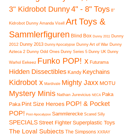
4" - 8" Toys
3" Kidrobot Dunny
8"
Art Toys &
Kidrobot Dunny
Amanda Visell
Sammlerfiguren
Blind Box
Dunny
Dunny 2011
2012
Dunny 2013
Dunny Art of War
Dunny
Dunny Apocalypse
Azteca 2
Dunny Odd Ones
Dunny UK
Dunny
Dunny Series 5
Funko POP! x
Eekeez
Futurama
Warhol
Hidden Dissectibles
Keychains
Kandy
Kidrobot x
Mighty Jaxx
MOTU
Mardivale
Mystery Minis
Paka
Nathan Jurevicius
NECA
POP! & Pocket
Pint Size Heroes
Paka
POP!
Sammlerecke
Scared Silly
Post-Apocalypse
SPECIALS
Superplastic Toys
Street Fighter
The Loyal Subjects
The Simpsons
XXRAY