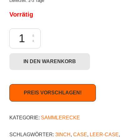
Lieferzeit:
2-3 Tage
Vorrätig
Kidrobot Dunny Post-Apocalypse Series - Leer-Case (für Sammler) Men
IN DEN WARENKORB
PREIS VORSCHLAGEN!
KATEGORIE:
SAMMLERECKE
SCHLAGWÖRTER:
3INCH
,
CASE
,
LEER-CASE
,