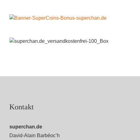
Kontakt
superchan.de
David-Alain Barbéoc’h