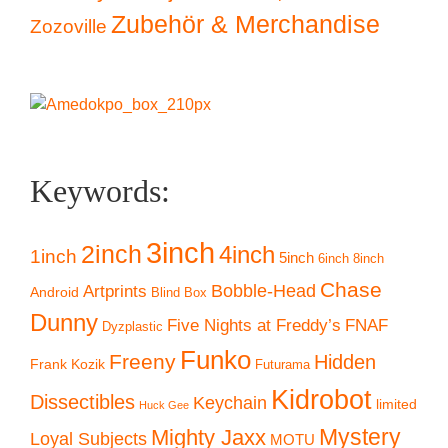
Zubehör & Merchandise
Zozoville
Keywords:
3inch
2inch
4inch
1inch
5inch
6inch
8inch
Chase
Artprints
Bobble-Head
Android
Blind Box
Dunny
Five Nights at Freddy’s
FNAF
Dyzplastic
Funko
Freeny
Hidden
Frank Kozik
Futurama
Kidrobot
Dissectibles
Keychain
limited
Huck Gee
Mystery
Mighty Jaxx
Loyal Subjects
MOTU