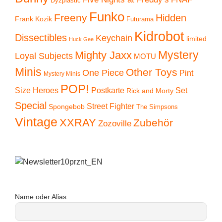
Dyzplastic
Funko
Freeny
Hidden
Frank Kozik
Futurama
Kidrobot
Dissectibles
Keychain
limited
Huck Gee
Mystery
Mighty Jaxx
Loyal Subjects
MOTU
Minis
Other Toys
One Piece
Pint
Mystery Minis
POP!
Size Heroes
Postkarte
Set
Rick and Morty
Special
Street Fighter
Spongebob
The Simpsons
Vintage
XXRAY
Zubehör
Zozoville
Name oder Alias