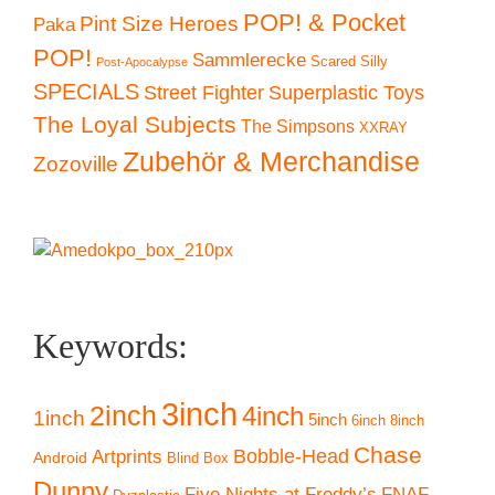
POP! & Pocket
Pint Size Heroes
Paka
POP!
Sammlerecke
Scared Silly
Post-Apocalypse
SPECIALS
Superplastic Toys
Street Fighter
The Loyal Subjects
The Simpsons
XXRAY
Zubehör & Merchandise
Zozoville
Keywords:
3inch
2inch
4inch
1inch
5inch
6inch
8inch
Chase
Artprints
Bobble-Head
Android
Blind Box
Dunny
Five Nights at Freddy’s
FNAF