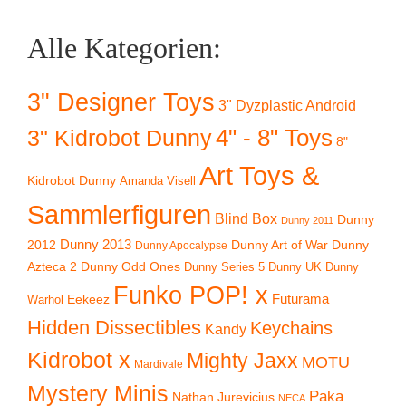
Alle Kategorien:
3" Designer Toys
3" Dyzplastic Android
4" - 8" Toys
3" Kidrobot Dunny
8"
Art Toys &
Kidrobot Dunny
Amanda Visell
Sammlerfiguren
Blind Box
Dunny
Dunny 2011
2012
Dunny 2013
Dunny Art of War
Dunny
Dunny Apocalypse
Azteca 2
Dunny Odd Ones
Dunny UK
Dunny
Dunny Series 5
Funko POP! x
Eekeez
Futurama
Warhol
Hidden Dissectibles
Keychains
Kandy
Kidrobot x
Mighty Jaxx
MOTU
Mardivale
Mystery Minis
Paka
Nathan Jurevicius
NECA