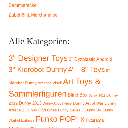
Sammlerecke
Zubehör & Merchandise
Alle Kategorien:
3" Designer Toys
3" Dyzplastic Android
4" - 8" Toys
3" Kidrobot Dunny
8"
Art Toys &
Kidrobot Dunny
Amanda Visell
Sammlerfiguren
Blind Box
Dunny
Dunny 2011
2012
Dunny 2013
Dunny Art of War
Dunny
Dunny Apocalypse
Azteca 2
Dunny Odd Ones
Dunny UK
Dunny
Dunny Series 5
Funko POP! x
Eekeez
Futurama
Warhol