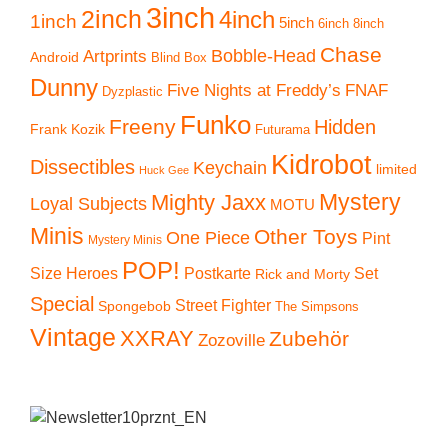
3inch
2inch
4inch
1inch
5inch
6inch
8inch
Chase
Artprints
Bobble-Head
Android
Blind Box
Dunny
Five Nights at Freddy’s
FNAF
Dyzplastic
Funko
Freeny
Hidden
Frank Kozik
Futurama
Kidrobot
Dissectibles
Keychain
limited
Huck Gee
Mystery
Mighty Jaxx
Loyal Subjects
MOTU
Minis
Other Toys
One Piece
Pint
Mystery Minis
POP!
Size Heroes
Postkarte
Set
Rick and Morty
Special
Street Fighter
Spongebob
The Simpsons
Vintage
XXRAY
Zubehör
Zozoville