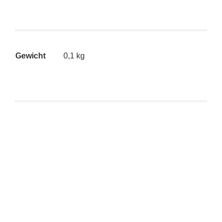
Gewicht
0,1 kg
Kidrobot Futurama: Good News Everyone – Fry
€
11,90