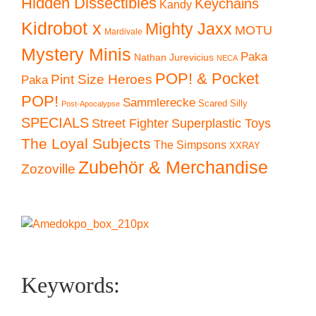
Hidden Dissectibles
Keychains
Kandy
Kidrobot x
Mighty Jaxx
MOTU
Mardivale
Mystery Minis
Paka
Nathan Jurevicius
NECA
POP! & Pocket
Pint Size Heroes
Paka
POP!
Sammlerecke
Scared Silly
Post-Apocalypse
SPECIALS
Superplastic Toys
Street Fighter
The Loyal Subjects
The Simpsons
XXRAY
Zubehör & Merchandise
Zozoville
Keywords: