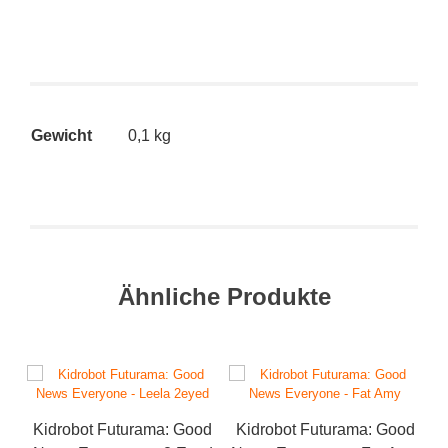
Gewicht
0,1 kg
Ähnliche Produkte
Kidrobot Futurama: Good
Kidrobot Futurama: Good
K