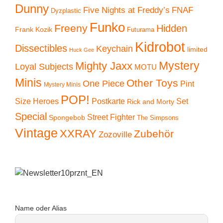
Dunny
Five Nights at Freddy’s
FNAF
Dyzplastic
Funko
Freeny
Hidden
Frank Kozik
Futurama
Kidrobot
Dissectibles
Keychain
limited
Huck Gee
Mystery
Mighty Jaxx
Loyal Subjects
MOTU
Minis
Other Toys
One Piece
Pint
Mystery Minis
POP!
Size Heroes
Postkarte
Set
Rick and Morty
Special
Street Fighter
Spongebob
The Simpsons
Vintage
XXRAY
Zubehör
Zozoville
Name oder Alias