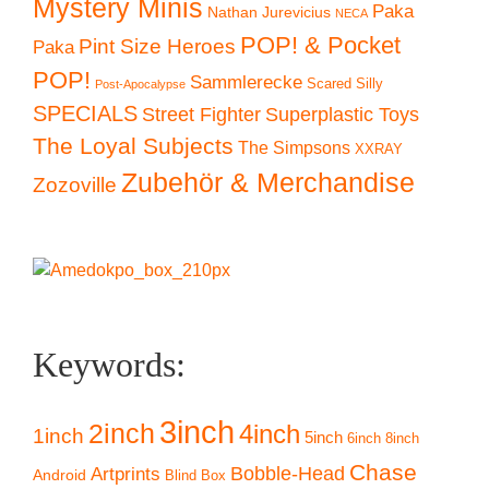
Mystery Minis
Paka
Nathan Jurevicius
NECA
POP! & Pocket
Pint Size Heroes
Paka
POP!
Sammlerecke
Scared Silly
Post-Apocalypse
SPECIALS
Superplastic Toys
Street Fighter
The Loyal Subjects
The Simpsons
XXRAY
Zubehör & Merchandise
Zozoville
Keywords:
3inch
2inch
4inch
1inch
5inch
6inch
8inch
Chase
Artprints
Bobble-Head
Android
Blind Box