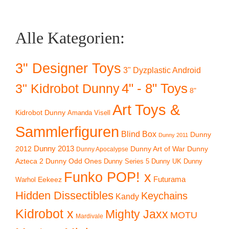
Alle Kategorien:
3" Designer Toys
3" Dyzplastic Android
4" - 8" Toys
3" Kidrobot Dunny
8"
Art Toys &
Kidrobot Dunny
Amanda Visell
Sammlerfiguren
Blind Box
Dunny
Dunny 2011
2012
Dunny 2013
Dunny Art of War
Dunny
Dunny Apocalypse
Azteca 2
Dunny Odd Ones
Dunny UK
Dunny
Dunny Series 5
Funko POP! x
Eekeez
Futurama
Warhol
Hidden Dissectibles
Keychains
Kandy
Kidrobot x
Mighty Jaxx
MOTU
Mardivale