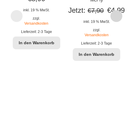
Ursprüng
Ak
Jetzt:
€
4,99
€
7,90
inkl. 19 % MwSt.
zzgl.
Preis
Pr
inkl. 19 % MwSt.
Versandkosten
war:
ist
zzgl.
Lieferzeit:
2-3 Tage
Versandkosten
€7,90
€4
In den Warenkorb
Lieferzeit:
2-3 Tage
J
In den Warenkorb