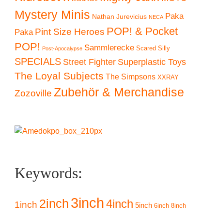
Mystery Minis
Paka
Nathan Jurevicius
NECA
POP! & Pocket
Pint Size Heroes
Paka
POP!
Sammlerecke
Scared Silly
Post-Apocalypse
SPECIALS
Superplastic Toys
Street Fighter
The Loyal Subjects
The Simpsons
XXRAY
Zubehör & Merchandise
Zozoville
Keywords:
3inch
2inch
4inch
1inch
5inch
6inch
8inch