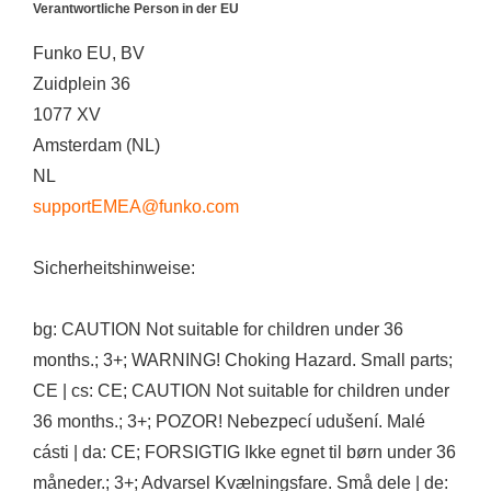
Verantwortliche Person in der EU
Funko EU, BV
Zuidplein 36
1077 XV
Amsterdam (NL)
NL
supportEMEA@funko.com
Sicherheitshinweise:
bg: CAUTION Not suitable for children under 36
months.; 3+; WARNING! Choking Hazard. Small parts;
CE | cs: CE; CAUTION Not suitable for children under
36 months.; 3+; POZOR! Nebezpecí udušení. Malé
cásti | da: CE; FORSIGTIG Ikke egnet til børn under 36
måneder.; 3+; Advarsel Kvælningsfare. Små dele | de: