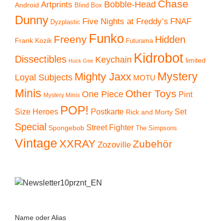
Chase
Artprints
Bobble-Head
Android
Blind Box
Dunny
Five Nights at Freddy’s
FNAF
Dyzplastic
Funko
Freeny
Hidden
Frank Kozik
Futurama
Kidrobot
Dissectibles
Keychain
limited
Huck Gee
Mystery
Mighty Jaxx
Loyal Subjects
MOTU
Minis
Other Toys
One Piece
Pint
Mystery Minis
POP!
Size Heroes
Postkarte
Set
Rick and Morty
Special
Street Fighter
Spongebob
The Simpsons
Vintage
XXRAY
Zubehör
Zozoville
Name oder Alias