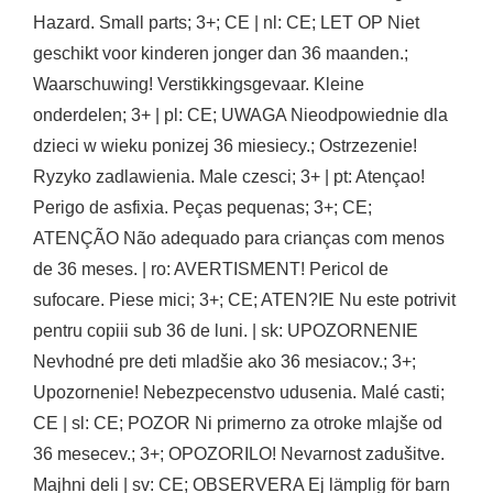
Hazard. Small parts; 3+; CE | nl: CE; LET OP Niet
geschikt voor kinderen jonger dan 36 maanden.;
Waarschuwing! Verstikkingsgevaar. Kleine
onderdelen; 3+ | pl: CE; UWAGA Nieodpowiednie dla
dzieci w wieku ponizej 36 miesiecy.; Ostrzezenie!
Ryzyko zadlawienia. Male czesci; 3+ | pt: Atençao!
Perigo de asfixia. Peças pequenas; 3+; CE;
ATENÇÃO Não adequado para crianças com menos
de 36 meses. | ro: AVERTISMENT! Pericol de
sufocare. Piese mici; 3+; CE; ATEN?IE Nu este potrivit
pentru copiii sub 36 de luni. | sk: UPOZORNENIE
Nevhodné pre deti mladšie ako 36 mesiacov.; 3+;
Upozornenie! Nebezpecenstvo udusenia. Malé casti;
CE | sl: CE; POZOR Ni primerno za otroke mlajše od
36 mesecev.; 3+; OPOZORILO! Nevarnost zadušitve.
Majhni deli | sv: CE; OBSERVERA Ej lämplig för barn