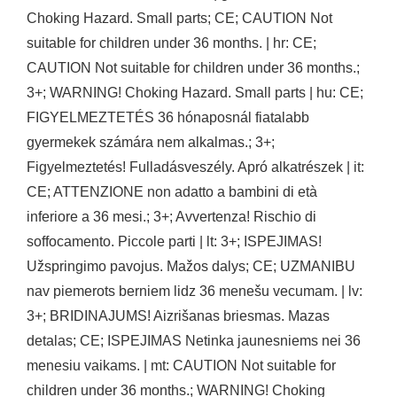
Choking Hazard. Small parts; CE; CAUTION Not
suitable for children under 36 months. | hr: CE;
CAUTION Not suitable for children under 36 months.;
3+; WARNING! Choking Hazard. Small parts | hu: CE;
FIGYELMEZTETÉS 36 hónaposnál fiatalabb
gyermekek számára nem alkalmas.; 3+;
Figyelmeztetés! Fulladásveszély. Apró alkatrészek | it:
CE; ATTENZIONE non adatto a bambini di età
inferiore a 36 mesi.; 3+; Avvertenza! Rischio di
soffocamento. Piccole parti | lt: 3+; ISPEJIMAS!
Užspringimo pavojus. Mažos dalys; CE; UZMANIBU
nav piemerots berniem lidz 36 menešu vecumam. | lv:
3+; BRIDINAJUMS! Aizrišanas briesmas. Mazas
detalas; CE; ISPEJIMAS Netinka jaunesniems nei 36
menesiu vaikams. | mt: CAUTION Not suitable for
children under 36 months.; WARNING! Choking