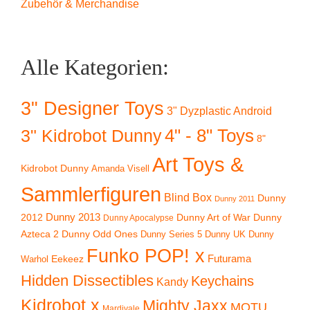
Zubehör & Merchandise
Alle Kategorien:
3" Designer Toys
3" Dyzplastic Android
4" - 8" Toys
3" Kidrobot Dunny
8"
Art Toys &
Kidrobot Dunny
Amanda Visell
Sammlerfiguren
Blind Box
Dunny
Dunny 2011
2012
Dunny 2013
Dunny Art of War
Dunny
Dunny Apocalypse
Azteca 2
Dunny Odd Ones
Dunny UK
Dunny
Dunny Series 5
Funko POP! x
Eekeez
Futurama
Warhol
Hidden Dissectibles
Keychains
Kandy
Kidrobot x
Mighty Jaxx
MOTU
Mardivale