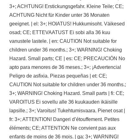
3+; ACHTUNG! Erstickungsgefahr. Kleine Teile; CE;
ACHTUNG Nicht für Kinder unter 36 Monaten
geeignet. | el: 3+; HOIATUS! Hukkumisoht. Väikesed
osad; CE; ETTEVAATUST Ei sobi alla 36 kuu
vanustele lastele. | en: CAUTION Not suitable for
children under 36 months.; 3+; WARNING! Choking
Hazard. Small parts; CE | es: CE; PRECAUCIÓN No
apto para menores de 36 meses.; 3+; ¡Advertencia!
Peligro de asfixia. Piezas pequeñas | et: CE;
CAUTION Not suitable for children under 36 months.;
3+; WARNING! Choking Hazard. Small parts | fi: CE;
VAROITUS Ei sovellu alle 36 kuukauden ikäisille
lapsille.; 3+; Varoitus! Tukehtumisvaara. Pienet osat |
fr: 3+; ATTENTION! Dangeri d’étouffement. Petites
éléments; CE; ATTENTION Ne convient pas aux
enfants de moins de 36 mois. | ga: 3+; WARNING!