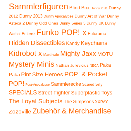
Sammlerfiguren
Blind Box
Dunny
Dunny 2011
2012
Dunny 2013
Dunny Art of War
Dunny
Dunny Apocalypse
Azteca 2
Dunny Odd Ones
Dunny UK
Dunny
Dunny Series 5
Funko POP! x
Eekeez
Futurama
Warhol
Hidden Dissectibles
Keychains
Kandy
Kidrobot x
Mighty Jaxx
MOTU
Mardivale
Mystery Minis
Paka
Nathan Jurevicius
NECA
POP! & Pocket
Pint Size Heroes
Paka
POP!
Sammlerecke
Scared Silly
Post-Apocalypse
SPECIALS
Superplastic Toys
Street Fighter
The Loyal Subjects
The Simpsons
XXRAY
Zubehör & Merchandise
Zozoville