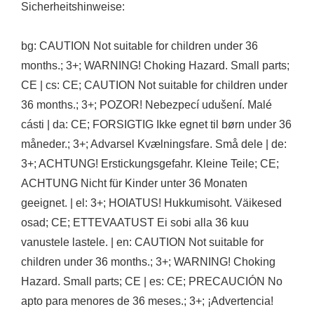
Sicherheitshinweise:
bg: CAUTION Not suitable for children under 36
months.; 3+; WARNING! Choking Hazard. Small parts;
CE | cs: CE; CAUTION Not suitable for children under
36 months.; 3+; POZOR! Nebezpecí udušení. Malé
cásti | da: CE; FORSIGTIG Ikke egnet til børn under 36
måneder.; 3+; Advarsel Kvælningsfare. Små dele | de:
3+; ACHTUNG! Erstickungsgefahr. Kleine Teile; CE;
ACHTUNG Nicht für Kinder unter 36 Monaten
geeignet. | el: 3+; HOIATUS! Hukkumisoht. Väikesed
osad; CE; ETTEVAATUST Ei sobi alla 36 kuu
vanustele lastele. | en: CAUTION Not suitable for
children under 36 months.; 3+; WARNING! Choking
Hazard. Small parts; CE | es: CE; PRECAUCIÓN No
apto para menores de 36 meses.; 3+; ¡Advertencia!