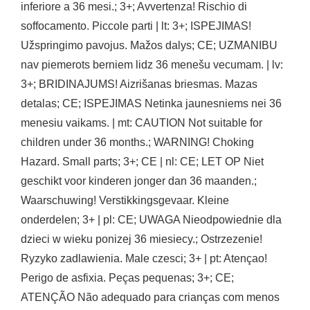
inferiore a 36 mesi.; 3+; Avvertenza! Rischio di
soffocamento. Piccole parti | lt: 3+; ISPEJIMAS!
Užspringimo pavojus. Mažos dalys; CE; UZMANIBU
nav piemerots berniem lidz 36 menešu vecumam. | lv:
3+; BRIDINAJUMS! Aizrišanas briesmas. Mazas
detalas; CE; ISPEJIMAS Netinka jaunesniems nei 36
menesiu vaikams. | mt: CAUTION Not suitable for
children under 36 months.; WARNING! Choking
Hazard. Small parts; 3+; CE | nl: CE; LET OP Niet
geschikt voor kinderen jonger dan 36 maanden.;
Waarschuwing! Verstikkingsgevaar. Kleine
onderdelen; 3+ | pl: CE; UWAGA Nieodpowiednie dla
dzieci w wieku ponizej 36 miesiecy.; Ostrzezenie!
Ryzyko zadlawienia. Male czesci; 3+ | pt: Atençao!
Perigo de asfixia. Peças pequenas; 3+; CE;
ATENÇÃO Não adequado para crianças com menos