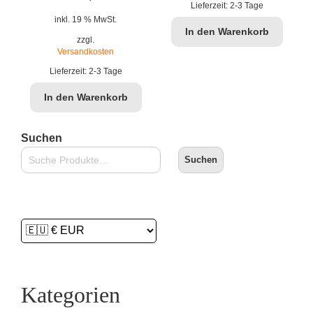
Lieferzeit:
2-3 Tage
Preis
Preis
inkl. 19 % MwSt.
In den Warenkorb
war:
ist:
zzgl.
Versandkosten
€29,90
€24,99.
Lieferzeit:
2-3 Tage
In den Warenkorb
Suchen
Suchen
Kategorien