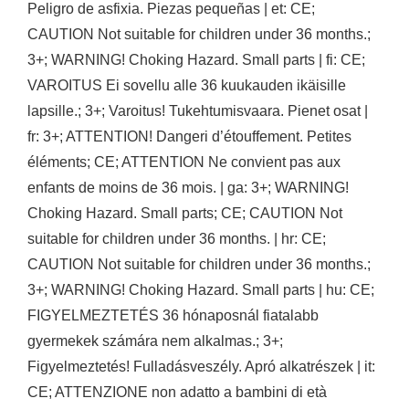
Peligro de asfixia. Piezas pequeñas | et: CE;
CAUTION Not suitable for children under 36 months.;
3+; WARNING! Choking Hazard. Small parts | fi: CE;
VAROITUS Ei sovellu alle 36 kuukauden ikäisille
lapsille.; 3+; Varoitus! Tukehtumisvaara. Pienet osat |
fr: 3+; ATTENTION! Dangeri d’étouffement. Petites
éléments; CE; ATTENTION Ne convient pas aux
enfants de moins de 36 mois. | ga: 3+; WARNING!
Choking Hazard. Small parts; CE; CAUTION Not
suitable for children under 36 months. | hr: CE;
CAUTION Not suitable for children under 36 months.;
3+; WARNING! Choking Hazard. Small parts | hu: CE;
FIGYELMEZTETÉS 36 hónaposnál fiatalabb
gyermekek számára nem alkalmas.; 3+;
Figyelmeztetés! Fulladásveszély. Apró alkatrészek | it:
CE; ATTENZIONE non adatto a bambini di età