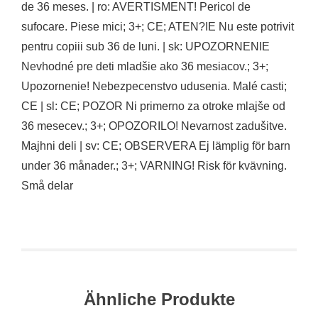
de 36 meses. | ro: AVERTISMENT! Pericol de
sufocare. Piese mici; 3+; CE; ATEN?IE Nu este potrivit
pentru copiii sub 36 de luni. | sk: UPOZORNENIE
Nevhodné pre deti mladšie ako 36 mesiacov.; 3+;
Upozornenie! Nebezpecenstvo udusenia. Malé casti;
CE | sl: CE; POZOR Ni primerno za otroke mlajše od
36 mesecev.; 3+; OPOZORILO! Nevarnost zadušitve.
Majhni deli | sv: CE; OBSERVERA Ej lämplig för barn
under 36 månader.; 3+; VARNING! Risk för kvävning.
Små delar
Ähnliche Produkte