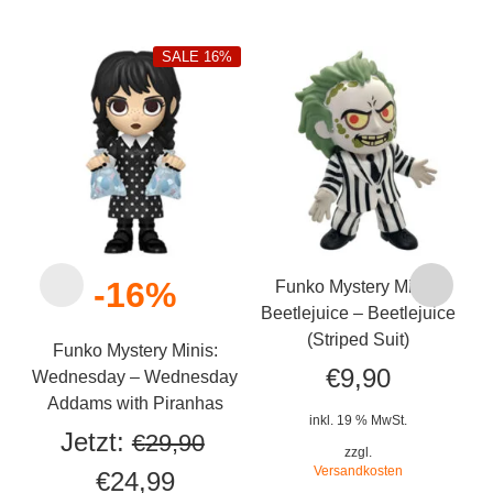
SALE 16%
-16%
Funko Mystery Minis:
Fu
Beetlejuice – Beetlejuice
No
(Striped Suit)
Funko Mystery Minis:
€
9,90
Wednesday – Wednesday
Addams with Piranhas
inkl. 19 % MwSt.
Jetzt:
€
29,90
zzgl.
Versandkosten
Ursprünglicher
Aktueller
€
24,99