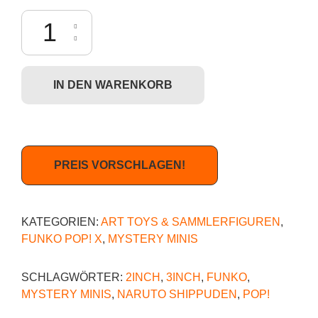
Funko Mystery Minis: Naruto Shippuden - Shikamaru Nara Menge
IN DEN WARENKORB
PREIS VORSCHLAGEN!
KATEGORIEN:
ART TOYS & SAMMLERFIGUREN
,
FUNKO POP! X
,
MYSTERY MINIS
SCHLAGWÖRTER:
2INCH
,
3INCH
,
FUNKO
,
MYSTERY MINIS
,
NARUTO SHIPPUDEN
,
POP!