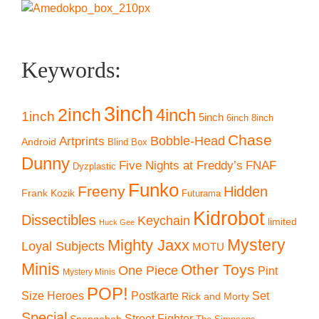
Keywords:
3inch
2inch
4inch
1inch
5inch
6inch
8inch
Chase
Artprints
Bobble-Head
Android
Blind Box
Dunny
Five Nights at Freddy’s
FNAF
Dyzplastic
Funko
Freeny
Hidden
Frank Kozik
Futurama
Kidrobot
Dissectibles
Keychain
limited
Huck Gee
Mystery
Mighty Jaxx
Loyal Subjects
MOTU
Minis
Other Toys
One Piece
Pint
Mystery Minis
POP!
Size Heroes
Postkarte
Set
Rick and Morty
Special
Street Fighter
Spongebob